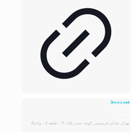
همه ویدیوها
آدرس:
تهران خیابان فردوسی, کوچه تمدن پلاک 11 - طبقه 2 - واحد8