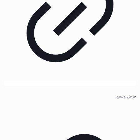
فرش وینتیج