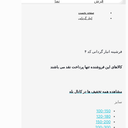
فرش
نما
طبیعی
صفحه نخست
انبار گردانی
فرشینه انبار گردانی کد ۴
فرشینه انبار گردانی کد ۴
کالاهای این فروشنده تنها پرداخت نقد می باشند
مشاهده همه تخفیف ها در کانال بله
سایز
100-150
120-180
150-200
200-300