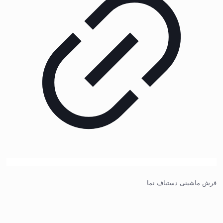
فرش ماشینی دستباف نما