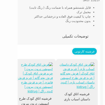
SKU: 23257
قابل شستشو همراه با ضمانت رنگ ( رنگ ثابت)
مخمل ترک
چاپ با کیفیت فوق العاده و درخشانی حداکثر
بدون محدودیت رنگ
توضیحات تکمیلی
فرشینه کارتونی
فرشینه اتاق کودک
فرشینه اتاق کودک طرح
داستان اسباب بازی
فرشینه
انیمیشن درون بیرون