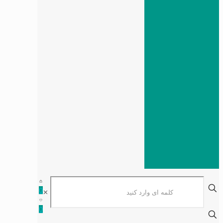
0
✕
0