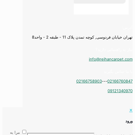
آدرس:
تهران خیابان فردوسی, کوچه تمدن پلاک 11 - طبقه 2 - واحد8
نیاز به راهنمایی دارید؟
info@reihancarpet.com
با ما تماس بگیرید
02166758903
---
02166760847
09121340970
✕
ورود
مرا به