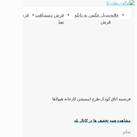
خانه
تبدیل عکس به تابلو
فرش دستبافت
فرشینه
فرش پش
فرش
نما
طبیعی
فرشینه اتاق کودک طرح انیمیشن کارخانه هیولاها
مشاهده همه تخفیف ها در کانال بله
سایز