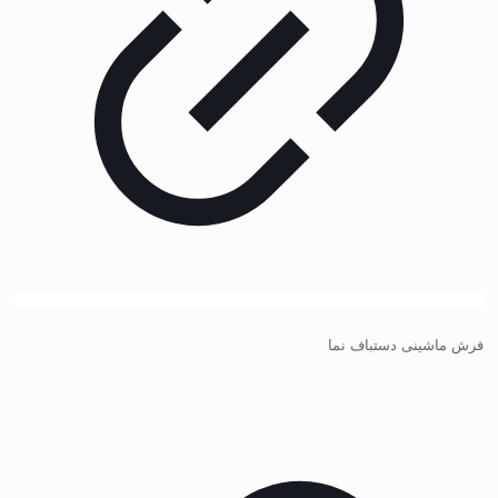
فرش ماشینی دستباف نما