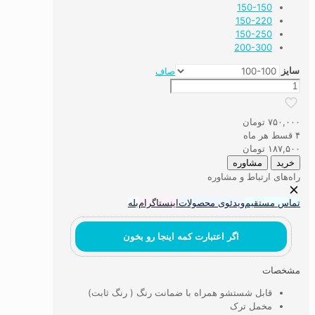
150-150
150-220
150-250
200-300
سایز
صاف
رومیزی
،
سفره
۷۵۰,۰۰۰
تومان
و
۴ قسط هر ماه
روفرشی
۱۸۷,۵۰۰
تومان
طرح
خرید
مشاوره
کهن
راه‌های ارتباط و مشاوره
نقش
عدد
تماس مستقیم
ویدئوی محصولات
اینستاگرام
بله
اگر اعتبارت کمه اینجا رو بخون
مشخصات
قابل شستشو همراه با ضمانت رنگ ( رنگ ثابت)
مخمل ترک