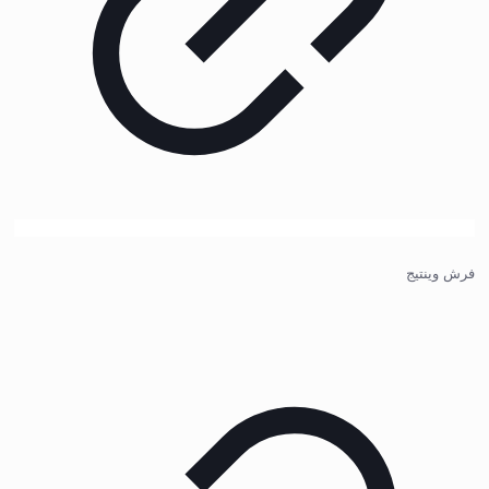
فرش وینتیج