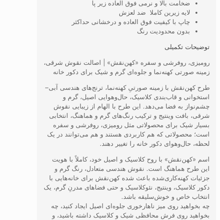
ضخامت بالا و نرمی فوق العاده زیر پا
لایه زیرین کاملا ضد لعزش
چاپ با کیفیت فوق العاده و درخشانی حداکثر
بدون محدودیت رنگ
توضیحات تکمیلی
رومیزی، روفرشی و سفره «کهن‌نقش» | اصالت نقوش شرقی،
زمینه صورتی کهنه‌نما و جلوه‌ای گرم و شیک برای دکور خانه
طرح کهن‌نقش با زمینه صورتیِ کهنه‌نما، ترنج‌های هندسی آبی–
استخوانی و قاب‌بندی کلاسیک، حال‌وهوایی اصیل، گرم و
چشم‌نواز به فضا می‌دهد. این طرح با الهام از زیبایی نقوش
شرقی، بافت وینتیج و ترکیب رنگ‌های گرم و هماهنگ، انتخابی
بسیار شیک برای محصولاتی مثل رومیزی، روفرشی و سفره
است؛ محصولاتی که هم کاربردی هستند و هم می‌توانند در یک
لحظه، حال‌وهوای دکور خانه را تغییر دهند.
اسم «کهن‌نقش» با روح کلاسیک و اصیل خود، کاملاً با هویت
این طرح هماهنگ است. نقوش هندسی متعادل، رنگ گرم و
جزئیات کهنه‌کاری‌شده باعث شده کهن‌نقش برای خانه‌هایی با
دکور کلاسیک، وینتیج، نئوکلاسیک و حتی فضاهای مدرنِ گرم، یک
انتخاب خاص و خوش‌سلیقه باشد.
چه بخواهید روی میز ناهارخوری جلوه‌ای اصیل ایجاد کنید، چه
بخواهید روی فرش محافظی شیک و کلاسیک داشته باشید، و