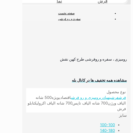
فرش
نما
طبیعی
صفحه نخست
سفره و رو فرشی
رومیزی ، سفره و روفرشی طرح کهن نقش
رومیزی ، سفره و روفرشی طرح کهن نقش
مشاهده همه تخفیف ها در کانال بله
نوع محصول
فرش
فرشینه
پادری
رومیزی و رو فرشی
اقتصادی
ویژه
500 شانه
الیاف ورژن
700 شانه الیاف تاپس
700 شانه الیاف اکرولیک
تابلو
فرش
سایز
100-100
140-180