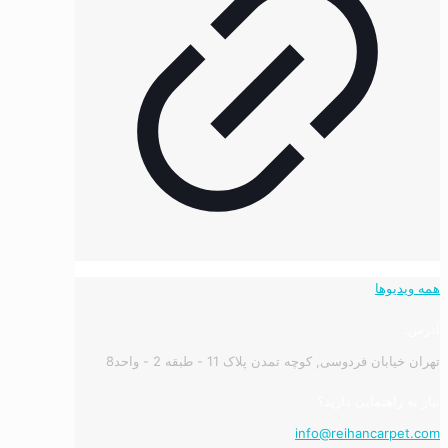
همه ویدیوها
آدرس:
تهران خیابان فردوسی, کوچه تمدن پلاک 11 - طبقه 2 - واحد8
نیاز به راهنمایی دارید؟
info@reihancarpet.com