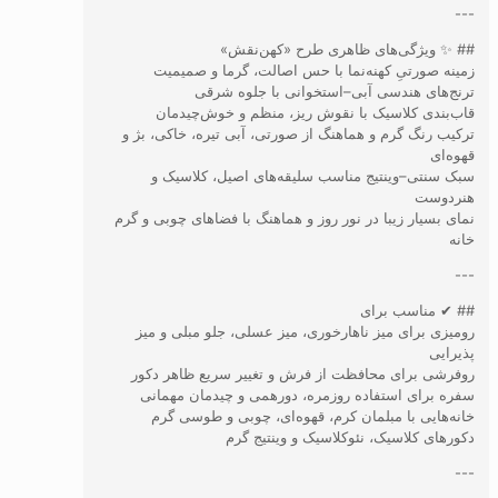
---
## ✨ ویژگی‌های ظاهری طرح «کهن‌نقش»
زمینه صورتیِ کهنه‌نما با حس اصالت، گرما و صمیمیت
ترنج‌های هندسی آبی–استخوانی با جلوه شرقی
قاب‌بندی کلاسیک با نقوش ریز، منظم و خوش‌چیدمان
ترکیب رنگ گرم و هماهنگ از صورتی، آبی تیره، خاکی، بژ و
قهوه‌ای
سبک سنتی–وینتیج مناسب سلیقه‌های اصیل، کلاسیک و
هنردوست
نمای بسیار زیبا در نور روز و هماهنگ با فضاهای چوبی و گرم
خانه
---
## ✔ مناسب برای
رومیزی برای میز ناهارخوری، میز عسلی، جلو مبلی و میز
پذیرایی
روفرشی برای محافظت از فرش و تغییر سریع ظاهر دکور
سفره برای استفاده روزمره، دورهمی و چیدمان مهمانی
خانه‌هایی با مبلمان کرم، قهوه‌ای، چوبی و طوسی گرم
دکورهای کلاسیک، نئوکلاسیک و وینتیج گرم
---