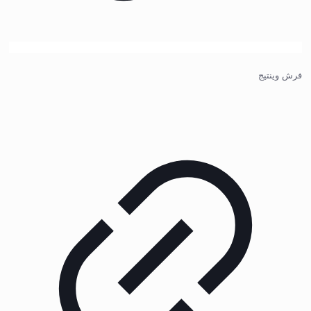
فرش وینتیج