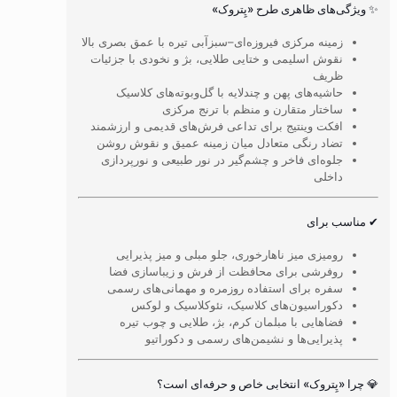
✨ ویژگی‌های ظاهری طرح «پِتروک»
زمینه مرکزی فیروزه‌ای–سبزآبی تیره با عمق بصری بالا
نقوش اسلیمی و ختایی طلایی، بژ و نخودی با جزئیات
ظریف
حاشیه‌های پهن و چندلایه با گل‌وبوته‌های کلاسیک
ساختار متقارن و منظم با ترنج مرکزی
افکت وینتیج برای تداعی فرش‌های قدیمی و ارزشمند
تضاد رنگی متعادل میان زمینه عمیق و نقوش روشن
جلوه‌ای فاخر و چشم‌گیر در نور طبیعی و نورپردازی
داخلی
✔ مناسب برای
رومیزی میز ناهارخوری، جلو مبلی و میز پذیرایی
روفرشی برای محافظت از فرش و زیباسازی فضا
سفره برای استفاده روزمره و مهمانی‌های رسمی
دکوراسیون‌های کلاسیک، نئوکلاسیک و لوکس
فضاهایی با مبلمان کرم، بژ، طلایی و چوب تیره
پذیرایی‌ها و نشیمن‌های رسمی و دکوراتیو
💎 چرا «پِتروک» انتخابی خاص و حرفه‌ای است؟