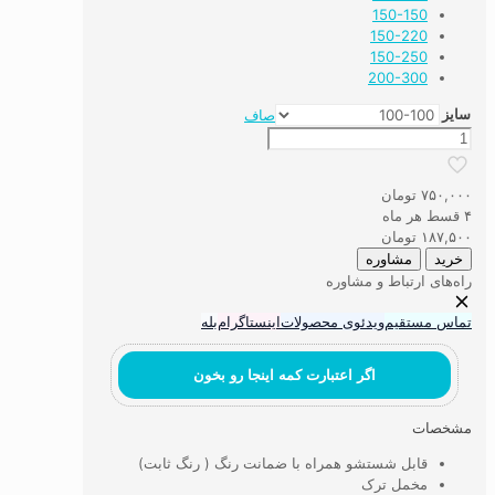
150-150
150-220
150-250
200-300
سایز
صاف
رومیزی
،
سفره
۷۵۰,۰۰۰
تومان
و
۴ قسط هر ماه
روفرشی
۱۸۷,۵۰۰
تومان
طرح
خرید
مشاوره
پِتروک
راه‌های ارتباط و مشاوره
عدد
تماس مستقیم
ویدئوی محصولات
اینستاگرام
بله
اگر اعتبارت کمه اینجا رو بخون
مشخصات
قابل شستشو همراه با ضمانت رنگ ( رنگ ثابت)
مخمل ترک