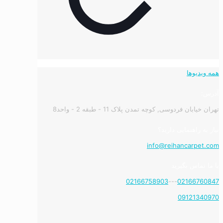
همه ویدیوها
آدرس:
تهران خیابان فردوسی, کوچه تمدن پلاک 11 - طبقه 2 - واحد8
نیاز به راهنمایی دارید؟
info@reihancarpet.com
با ما تماس بگیرید
02166758903
---
02166760847
09121340970