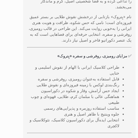
را تداعی کرده و به فضا شخصیتی اصیل، گرم و ماندگار
می‌بخشد.
نام «پِتروک» بازتابی از درخشش نقوش طلایی بر بستر عمیق
فیروزه‌ای است؛ نامی که حس شکوه، ظرافت و هویت هنری
ایرانی را به‌خوبی روایت می‌کند. این طراحی در قالب رومیزی،
روفرشی و سفره، انتخابی حرفه‌ای برای فضاهایی است که به
یک عنصر دکوراتیو فاخر و اصیل نیاز دارند.
✅ مزایای رومیزی، روفرشی و سفره «پِتروک»
طراحی کلاسیک ایرانی با الهام از نقوش اسلیمی و
ختایی
قابل استفاده به‌عنوان رومیزی، روفرشی و سفره
رنگ‌بندی لوکس با زمینه فیروزه‌ای و نقوش طلایی
ایجاد حس آرامش، وقار و شکوه در دکوراسیون
هماهنگی عالی با مبلمان کرم، طلایی، قهوه‌ای و چوب
طبیعی
مناسب استفاده روزمره و پذیرایی‌های رسمی
جلوه وینتیج با ظاهر اصیل و هنری
انتخابی ایده‌آل برای دکوراسیون کلاسیک، نئوکلاسیک و
لاکچری