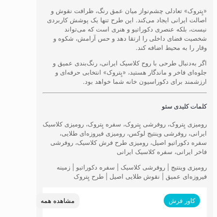
«پِتروک» تعادلی چشم‌نواز میان عمق رنگ، ظرافت نقوش و
اصالت ایرانی ایجاد می‌کند. این طرح تنها یک پوشش کاربردی
نیست، بلکه عنصری دکوراتیو و هنری است که می‌تواند
شخصیت فضای داخلی را ارتقا دهد و حس آرامش، شکوه و
وقار را به محیط اضافه کند.
اگر به‌دنبال طرحی با روح کلاسیک ایرانی، رنگ‌بندی عمیق و
جلوه‌ای فاخر و ماندگار هستید، «پِتروک» انتخابی حرفه‌ای و
ارزشمند برای دکوراسیون خانه شما خواهد بود.
کلمات کلیدی سئو
رومیزی پِتروک، روفرشی پِتروک، سفره پِتروک، رومیزی کلاسیک
ایرانی، روفرشی وینتیج لوکس، رومیزی فیروزه‌ای طلایی،
سفره دکوراتیو اصیل، رومیزی طرح فرش کلاسیک، روفرشی
فاخر ایرانی، سفره کلاسیک ایرانی
رومیزی وینتیج | روفرشی کلاسیک | سفره دکوراتیو | زمینه
فیروزه‌ای عمیق | نقوش طلایی اصیل | طرح پِتروک
مشاهده همه
کاور فرش