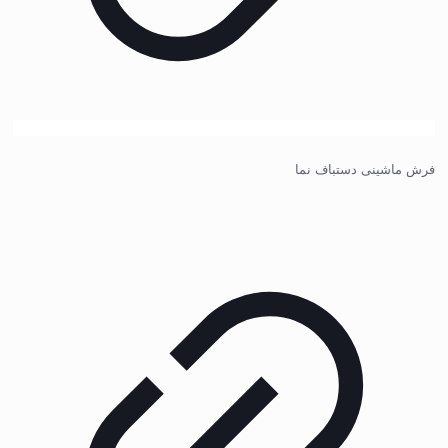
فرش ماشینی دستباف نما