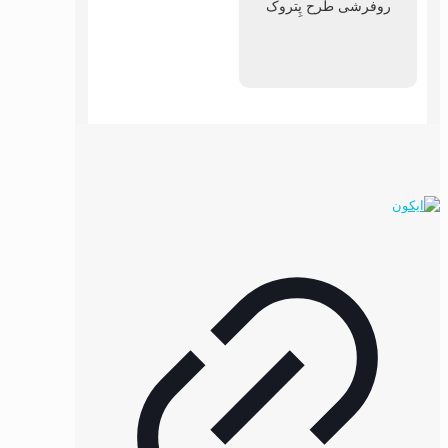
روفرشی طرح پِتروک