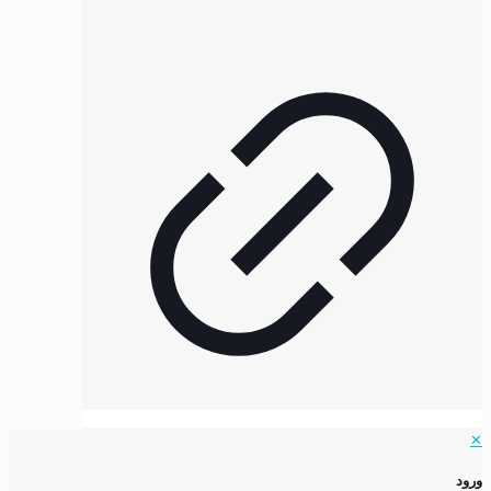
✕
ورود