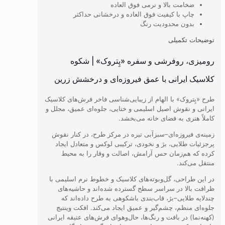
ضخامت بالا و نرمی فوق العاده
چاپ با کیفیت فوق العاده و درخشانی حداکثر
بدون محدودیت رنگ
توضیحات تکمیلی
رومیزی، روفرشی و سفره «پِتروک» | شکوه
کلاسیک ایرانی با عمق فیروزه‌ای و درخشش زرین
طرح «پِتروک» با الهام از زیبایی‌شناسی فاخر فرش‌های کلاسیک
ایرانی و نقوش اصیل اسلیمی و ختایی، جلوه‌ای عمیق، مجلل و
کاملاً هنری به فضای خانه می‌بخشد.
زمینه‌ی فیروزه‌ای–سبزآبی تیره در مرکز طرح، در کنار نقوش
پرجزئیات طلایی، بژ و نخودی، ترکیبی لوکس و متعادل ایجاد
کرده که هم‌زمان حس آرامش، اصالت و وقار را به محیط
منتقل می‌کند.
در این طراحی، گل‌وبوته‌های کلاسیک و خطوط نرم اسلیمی با
ظرافت بالا در سراسر سطح گسترده شده‌اند و حاشیه‌های
چندلایه طلایی–بژ، قاب‌بندی باشکوهی به طرح داده‌اند که
جلوه‌ای منظم، چشم‌گیر و عمیق ایجاد می‌کند. افکت وینتیج
(کهنه‌نما) در بافت و رنگ‌ها، حال‌وهوای فرش‌های عتیقه ایرانی