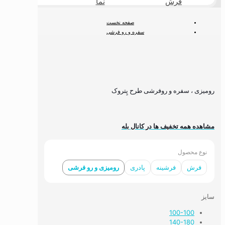
فرش
نما
طبیعی
صفحه نخست
سفره و رو فرشی
رومیزی ، سفره و روفرشی طرح پِتروک
رومیزی ، سفره و روفرشی طرح پِتروک
مشاهده همه تخفیف ها در کانال بله
نوع محصول
فرش
فرشینه
پادری
رومیزی و رو فرشی
سایز
100-100
140-180