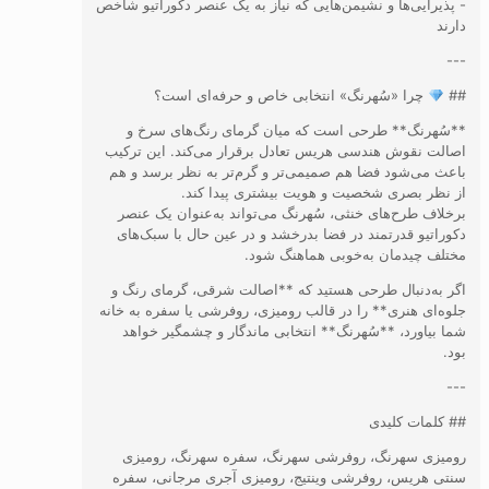
- پذیرایی‌ها و نشیمن‌هایی که نیاز به یک عنصر دکوراتیو شاخص
دارند
---
##
چرا «سُهرنگ» انتخابی خاص و حرفه‌ای است؟
**سُهرنگ** طرحی است که میان گرمای رنگ‌های سرخ و
اصالت نقوش هندسی هریس تعادل برقرار می‌کند. این ترکیب
باعث می‌شود فضا هم صمیمی‌تر و گرم‌تر به نظر برسد و هم
از نظر بصری شخصیت و هویت بیشتری پیدا کند.
برخلاف طرح‌های خنثی، سُهرنگ می‌تواند به‌عنوان یک عنصر
دکوراتیو قدرتمند در فضا بدرخشد و در عین حال با سبک‌های
مختلف چیدمان به‌خوبی هماهنگ شود.
اگر به‌دنبال طرحی هستید که **اصالت شرقی، گرمای رنگ و
جلوه‌ای هنری** را در قالب رومیزی، روفرشی یا سفره به خانه
شما بیاورد، **سُهرنگ** انتخابی ماندگار و چشمگیر خواهد
بود.
---
## کلمات کلیدی
رومیزی سهرنگ، روفرشی سهرنگ، سفره سهرنگ، رومیزی
سنتی هریس، روفرشی وینتیج، رومیزی آجری مرجانی، سفره