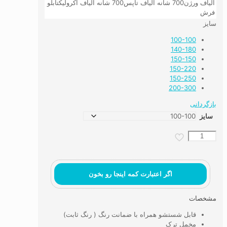
الیاف ورژن
700 شانه الیاف تاپس
700 شانه الیاف اکرولیک
تابلو
فرش
سایز
100-100
140-180
150-150
150-220
150-250
200-300
بازگردانی
سایز
رومیزی
،
سفره
و
روفرشی
اگر اعتبارت کمه اینجا رو بخون
طرح
سهرنگ
مشخصات
عدد
قابل شستشو همراه با ضمانت رنگ ( رنگ ثابت)
مخمل ترک