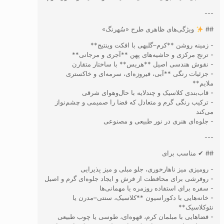
---
##
ویژگی‌های ظاهری طرح «سُهرنگ»
- زمینه روشن **کرم–گلبهی با افکت وینتیج**
- ترنج مرکزی و حاشیه‌های پهن **آجری و مرجانی**
- نقوش هندسی اصیل **هریس** با ساختار متقارن
- جزئیات رنگی **آبی، فیروزه‌ای، سرمه‌ای و خاکستری
ملایم**
- قاب‌بندی کلاسیک و چندلایه با حال‌وهوای شرقی
- ترکیب رنگی گرم و متعادل که فضا را صمیمی و چشم‌نواز
می‌کند
- جلوه‌ای هنری در نور طبیعی و مصنوعی
---
## ✔ مناسب برای
- رومیزی میز ناهارخوری، جلو مبلی و میز پذیرایی
- روفرشی برای محافظت از فرش و ایجاد جلوه‌ای گرم و اصیل
- سفره برای استفاده روزمره یا مهمانی‌ها
- خانه‌هایی با دکوراسیون **کلاسیک، سنتی–مدرن یا
نئوکلاسیک**
- فضاهایی با مبلمان کرم، قهوه‌ای، طوسی یا چوب طبیعی