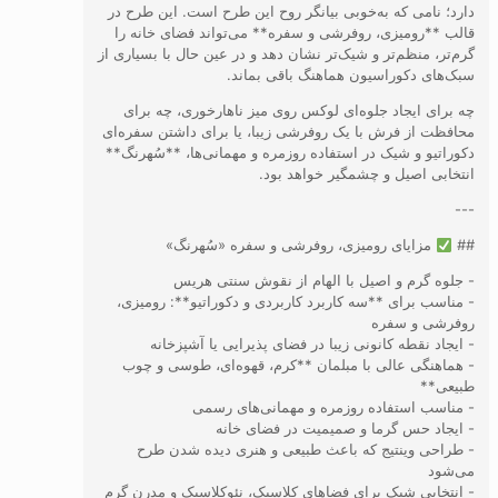
دارد؛ نامی که به‌خوبی بیانگر روح این طرح است. این طرح در
قالب **رومیزی، روفرشی و سفره** می‌تواند فضای خانه را
گرم‌تر، منظم‌تر و شیک‌تر نشان دهد و در عین حال با بسیاری از
سبک‌های دکوراسیون هماهنگ باقی بماند.
چه برای ایجاد جلوه‌ای لوکس روی میز ناهارخوری، چه برای
محافظت از فرش با یک روفرشی زیبا، یا برای داشتن سفره‌ای
دکوراتیو و شیک در استفاده روزمره و مهمانی‌ها، **سُهرنگ**
انتخابی اصیل و چشمگیر خواهد بود.
---
##
مزایای رومیزی، روفرشی و سفره «سُهرنگ»
- جلوه گرم و اصیل با الهام از نقوش سنتی هریس
- مناسب برای **سه کاربرد کاربردی و دکوراتیو**: رومیزی،
روفرشی و سفره
- ایجاد نقطه کانونی زیبا در فضای پذیرایی یا آشپزخانه
- هماهنگی عالی با مبلمان **کرم، قهوه‌ای، طوسی و چوب
طبیعی**
- مناسب استفاده روزمره و مهمانی‌های رسمی
- ایجاد حس گرما و صمیمیت در فضای خانه
- طراحی وینتیج که باعث طبیعی و هنری دیده شدن طرح
می‌شود
- انتخابی شیک برای فضاهای کلاسیک، نئوکلاسیک و مدرن گرم