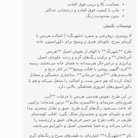
ضخامت بالا و نرمی فوق العاده
چاپ با کیفیت فوق العاده و درخشانی حداکثر
بدون محدودیت رنگ
توضیحات تکمیلی
# رومیزی، روفرشی و سفره «سُهرنگ» | اصالت هریس با
گرمای سرخ، جلوه‌ای هنری و وینتیج برای دکوراسیون خانه
طرح **سُهرنگ** با الهام از نقوش اصیل **هریس
آذربایجان** و ترکیب رنگ‌های گرم و زنده، جلوه‌ای اصیل،
پرانرژی و درعین‌حال هنرمندانه به فضای خانه می‌بخشد. زمینه
**کرم–گلبهی روشن با افکت وینتیج** در کنار ترنج و
قاب‌بندی‌های **آجری–مرجانی**، ساختاری چشمگیر و متعادل
ایجاد کرده که هم حس سنت و اصالت را منتقل می‌کند و هم با
دکوراسیون‌های امروزی هماهنگی بالایی دارد.
در این طرح، نقوش هندسی هریس با جزئیات **آبی،
فیروزه‌ای، سرمه‌ای و خاکستری ملایم** تزئین شده‌اند؛ ترکیبی
که باعث می‌شود رنگ‌های گرم طرح، عمق و تعادل بیشتری پیدا
کنند و جلوه‌ای هنری و چشم‌نواز شکل بگیرد. افکت کهنه‌نمای
ظریف در بافت طرح نیز حس فرش‌های عتیق و ارزشمند را
تداعی می‌کند و به فضا شخصیتی اصیل و دکوراتیو می‌بخشد.
نام **«سُهرنگ»** اشاره‌ای به طیف‌های سرخ و رنگ‌های گرم