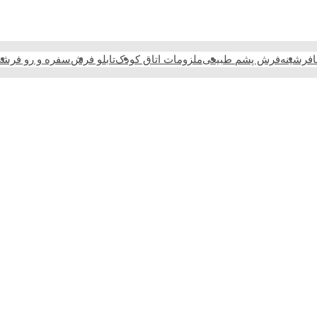
فرشینه
فرش پشم طبیعی
ملزومات اتاق کودک
تابلو فرش
سفره و رو فرش