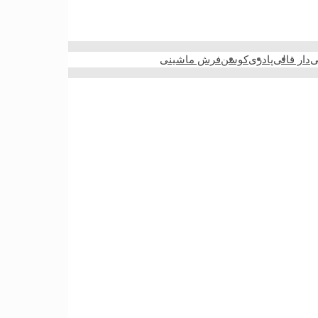
ی
دار قالی
پادری
کوسن
فرش ماشینی