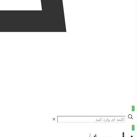
0
✕
0