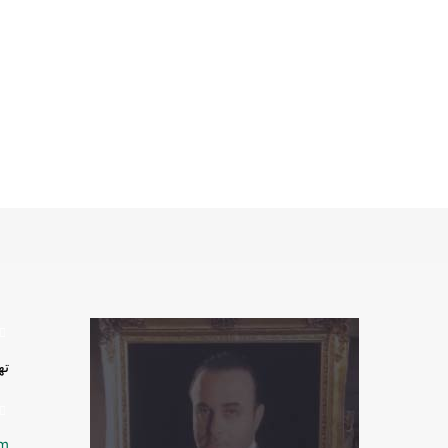
ته
سفره و رو فرشی
om