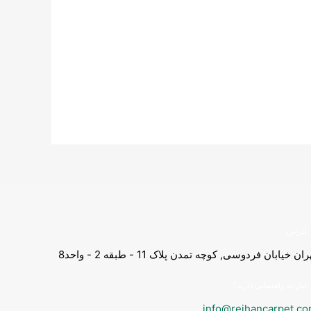
آدرس:
ران خیابان فردوسی, کوچه تمدن پلاک 11 - طبقه 2 - واحد8
نیاز به راهنمایی دارید؟
info@reihancarpet.c