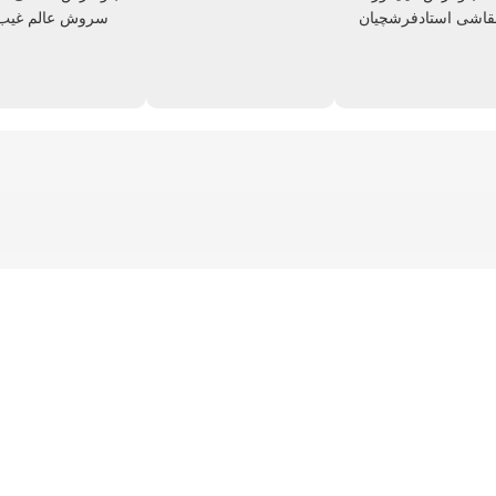
قاشی استادفرشچیان
سروش عالم غیب
کد 25
تابلوفرش آیات قرآنی
تابلوفرش گل