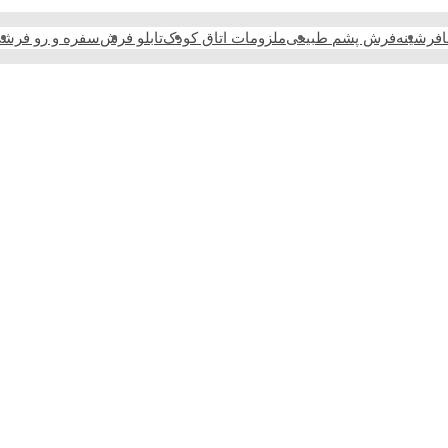
فرشینه
فرش پشم طبیعی
ملزومات اتاق کودک
تابلو فرش
سفره و رو فرش