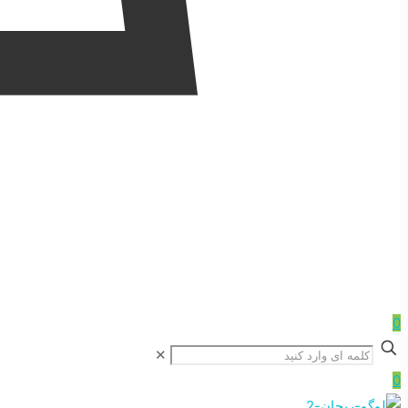
0
✕
0