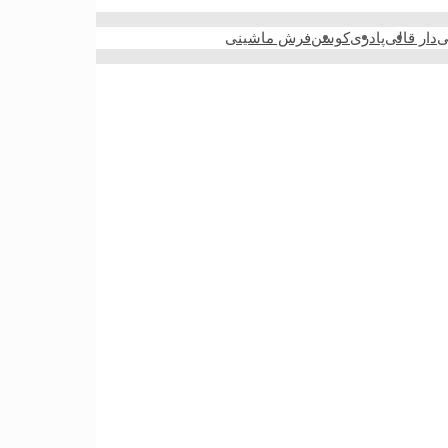
ی
دار قالی
پادری
کوسن
فرش ماشینی