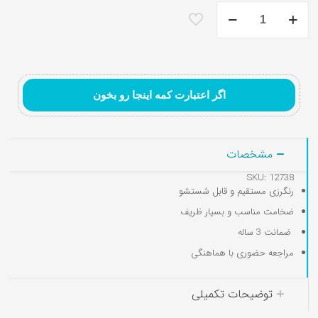
تابلو
فرش
طرح
وان
یکاد
و
تابلوفرش نقاشی ایرانی و
تابلوفرش تندیس و
سوره
تابلوفرش گل و گلدان
اگر اعتبارت کمه اینجا رو بخون
مینیاتور
مفهومی
حمد
عدد
مشخصات
SKU: 12738
رنگرزی مستقیم و قابل شستشو
ضخامت مناسب و بسیار ظریف
ضمانت 3 ساله
کوسن کودک
مراجعه حضوری با هماهنگی
توضیحات تکمیلی