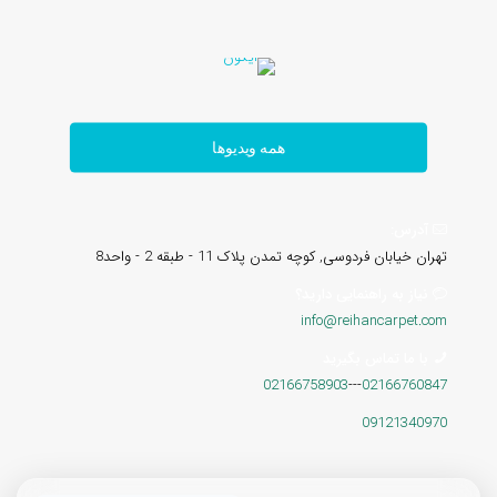
همه ویدیوها
آدرس:
تهران خیابان فردوسی, کوچه تمدن پلاک 11 - طبقه 2 - واحد8
نیاز به راهنمایی دارید؟
info@reihancarpet.com
با ما تماس بگیرید
02166758903
---
02166760847
09121340970