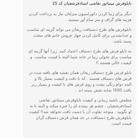
تابلوفرش مینیاتور نقاشی استادفرشچیان کد 25
دیگر برای زیبا کردن دکوراسیون منزلتان نیاز به پرداخت کردن
هزینه های گزاف و سر سام آور نیستید .
تابلوفرش های طرح دستبافت ریحان می تواند گزینه ای مناسب
و جدانشدنی برای کامل کردن جهاز عروس خانم های سخت
پسند باشد.
به تابلو فرش های طرح دستباف اعتماد کنید. زیرا آنها گزینه ای
مناسب برای تحولی زیبا در خانه شما البته با قیمت مناسب و
کیفیت عالی هستند !!
تابلو فرش طرح دستباف ریحان همان نقشه های بافته شده در
فرش های دستباف هستند . که با دقت و کیفیت بسیار بالا و
البته دوام رنگی پشت و روی فرش های با کیفیت و بسیار ریز
بافت 1500 شانه نقش بسته اند .
مطمئن باشید زیبایی و کیفیت تابلوفرش مینیاتور نقاشی
استادفرشچیان ، چشم هر بیننده ای را خیره میکند و البته تا به
او نگویید . متوجه تفاوت آن با دست بافت نخواهد شد!! کیفیت
تابلوفرش طرح دستبافت در حد همان فرش دستباف گران
قیمت است.