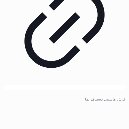
فرش ماشینی دستباف نما