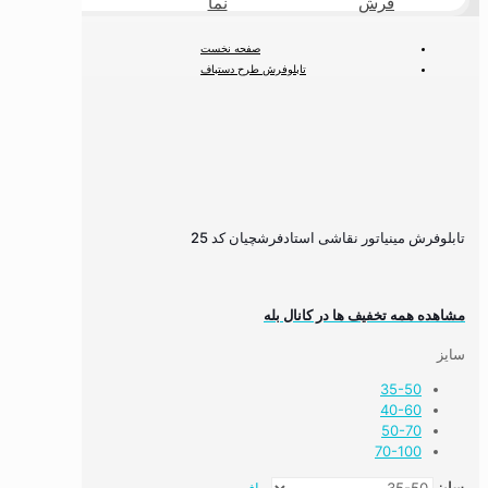
فرش
نما
طبیعی
صفحه نخست
تابلوفرش طرح دستباف
تابلوفرش نقاشی ایرانی و مینیاتور
تابلوفرش مینیاتور نقاشی استادفرشچیان کد 25
تابلوفرش مینیاتور نقاشی استادفرشچیان کد 25
مشاهده همه تخفیف ها در کانال بله
سایز
35-50
40-60
50-70
70-100
سایز