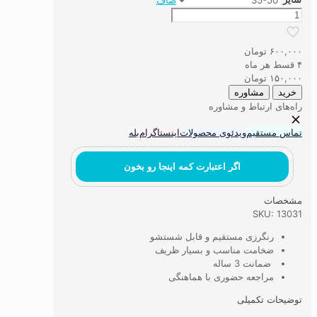
صاف
تابلوفرش
مینیاتور
نقاشی
۶۰۰,۰۰۰
تومان
استادفرشچیان
۴ قسط هر ماه
کد
۱۵۰,۰۰۰
تومان
25
خرید
مشاوره
عدد
راه‌های ارتباط و مشاوره
تماس مستقیم
ویدئوی محصولات
اینستاگرام
بله
اگر اعتبارت کمه اینجا رو بخون
مشخصات
SKU: 13031
رنگرزی مستقیم و قابل شستشو
ضخامت مناسب و بسیار ظریف
ضمانت 3 ساله
مراجعه حضوری با هماهنگی
توضیحات تکمیلی