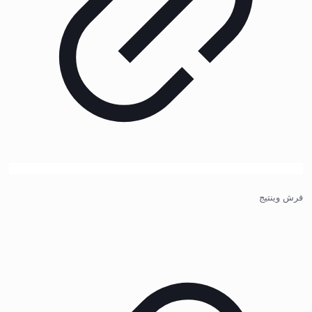
فرش وینتیج