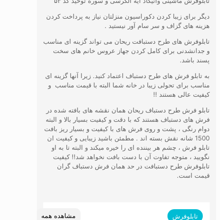
تابلوفرش ماشینی وانیکاد آیه الکرسی و سوره توحید کد ۵۳
دیگر برای زیبا کردن دکوراسیون منزلتان نیاز به پرداخت کردن
هزینه های گزاف و سر سام آور نیستید .
تابلوفرش های طرح دستبافت ریحان می تواند گزینه ای مناسب
و جدانشدنی برای کامل کردن جهاز عروس خانم های سخت
پسند باشد.
به تابلو فرش های طرح دستباف اعتماد کنید. زیرا آنها گزینه ای
مناسب برای تحولی زیبا در خانه شما البته با قیمت مناسب و
کیفیت عالی هستند !!
تابلو فرش طرح دستباف ریحان همان نقشه های بافته شده در
فرش های دستباف هستند که با دقت و کیفیت بسیار بالا و البته
دوام رنگی ، پشت و روی فرش های با کیفیت و بسیار ریز بافت
1500 شانه نقش بسته اند . مطمئن باشید زیبایی و کیفیت ان
تابلو فرش ، چشم هر بیننده ای را خیره میکند و البته تا به او
نگویید ، متوجه تفاوت آن با دست بافت نخواهد شد!! کیفیت
تابلوفرش طرح دستبافت در حد همان فرش دستباف گران
قیمت است.
مشاهده همه
تابلوفرش