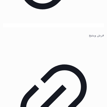
فرش وینتیج