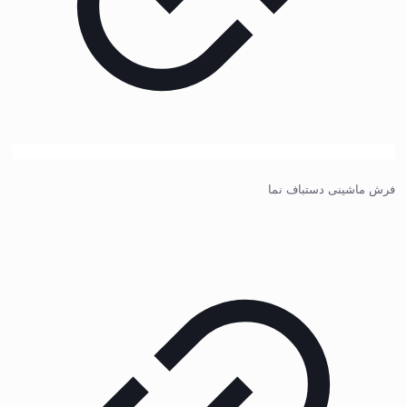
فرش ماشینی دستباف نما