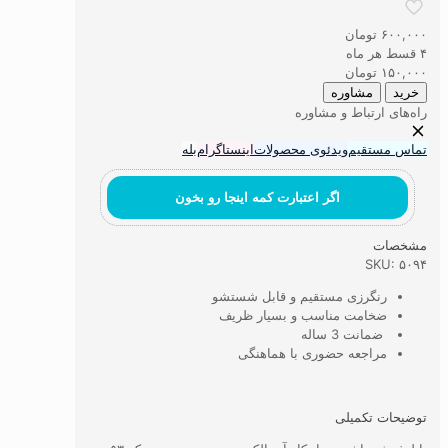
ماشینی
وانیکاد
۶۰۰,۰۰۰
تومان
آیه
۴ قسط هر ماه
الکرسی
۱۵۰,۰۰۰
تومان
و
خرید
مشاوره
سوره
راه‌های ارتباط و مشاوره
توحید
کد
تماس مستقیم
ویدئوی محصولات
اینستاگرام
بله
۵۳
عدد
اگر اعتبارت کمه اینجا رو بخون
مشخصات
SKU: ۵۰۹۴
رنگرزی مستقیم و قابل شستشو
ضخامت مناسب و بسیار ظریف
ضمانت 3 ساله
مراجعه حضوری با هماهنگی
توضیحات تکمیلی