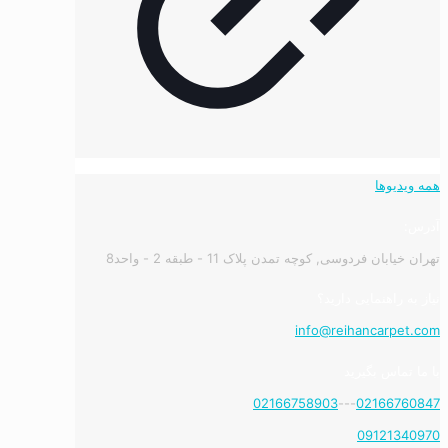
همه ویدیوها
آدرس:
تهران خیابان فردوسی, کوچه تمدن پلاک 11 - طبقه 2 - واحد8
نیاز به راهنمایی دارید؟
info@reihancarpet.com
با ما تماس بگیرید
02166758903
---
02166760847
09121340970