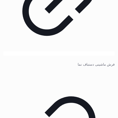
فرش ماشینی دستباف نما