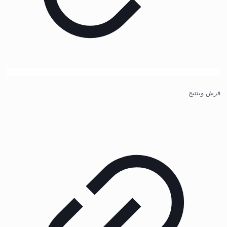
فرش وینتیج