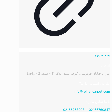
همه ویدیوها
آدرس:
تهران خیابان فردوسی, کوچه تمدن پلاک 11 - طبقه 2 - واحد8
نیاز به راهنمایی دارید؟
info@reihancarpet.com
با ما تماس بگیرید
02166758903
---
02166760847