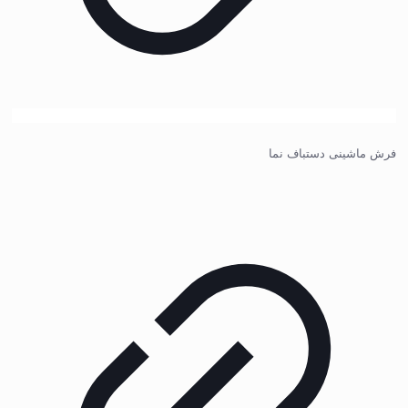
فرش ماشینی دستباف نما