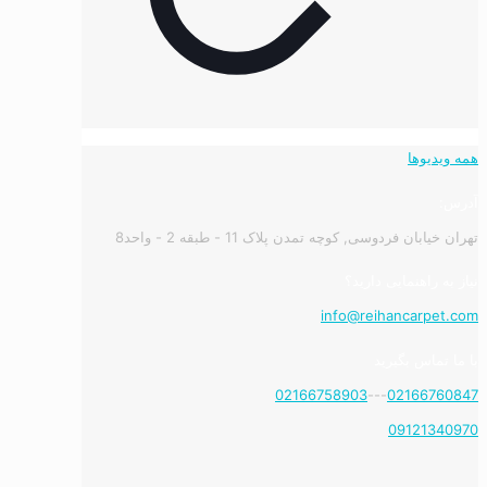
همه ویدیوها
آدرس:
تهران خیابان فردوسی, کوچه تمدن پلاک 11 - طبقه 2 - واحد8
نیاز به راهنمایی دارید؟
info@reihancarpet.com
با ما تماس بگیرید
02166758903
---
02166760847
09121340970