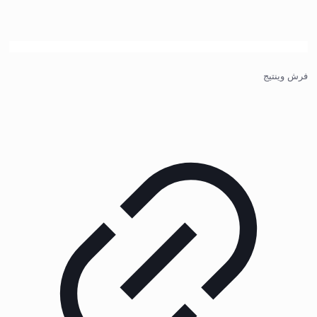
فرش وینتیج