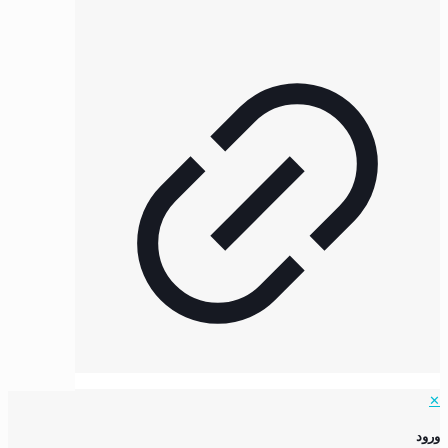
✕
ورود