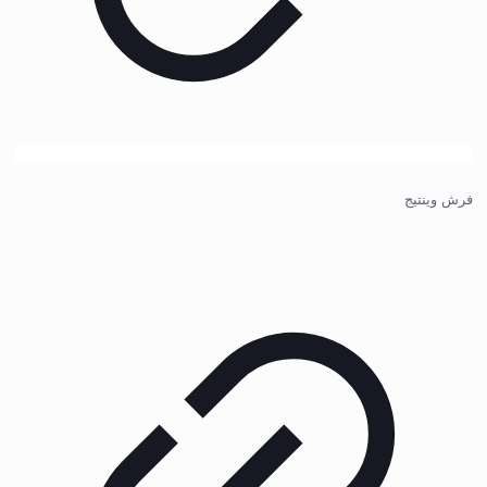
فرش وینتیج