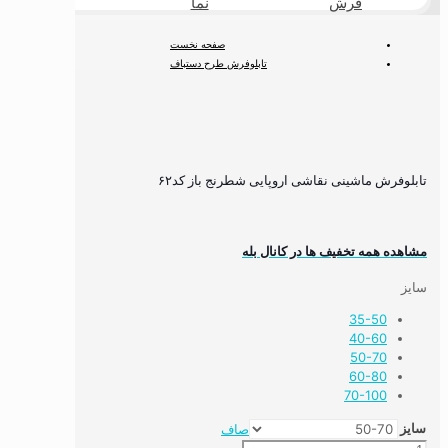
فرش
نما
طبیعی
صفحه نخست
تابلوفرش طرح دستباف
تابلوفرش فرانسوی
تابلوفرش ماشینی نقاشی اروپایی شطرنج باز کد۶۲
تابلوفرش ماشینی نقاشی اروپایی شطرنج باز کد۶۲
مشاهده همه تخفیف ها در کانال بله
سایز
35-50
40-60
50-70
60-80
70-100
سایز
صاف