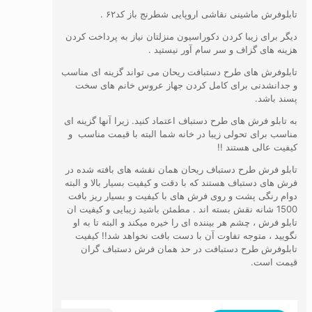
تابلوفرش ماشینی نقاشی اروپایی شطرنج باز کد۶۲ .
دیگر برای زیبا کردن دکوراسیون منزلتان نیاز به پرداخت کردن
هزینه های گزاف و سر سام آور نیستید .
تابلوفرش های طرح دستبافت ریحان می تواند گزینه ای مناسب
و جدانشدنی برای کامل کردن جهاز عروس خانم های سخت
پسند باشد.
به تابلو فرش های طرح دستباف اعتماد کنید. زیرا آنها گزینه ای
مناسب برای تحولی زیبا در خانه شما البته با قیمت مناسب و
کیفیت عالی هستند !!
تابلو فرش طرح دستباف ریحان همان نقشه های بافته شده در
فرش های دستباف هستند که با دقت و کیفیت بسیار بالا و البته
دوام رنگی پشت و روی فرش های با کیفیت و بسیار ریز بافت
1500 شانه نقش بسته اند . مطمئن باشید زیبایی و کیفیت ان
تابلو فرش ، چشم هر بیننده ای را خیره میکند و البته تا به او
نگویید ، متوجه تفاوت آن با دست بافت نخواهد شد!! کیفیت
تابلوفرش طرح دستبافت در حد همان فرش دستباف گران
قیمت است.