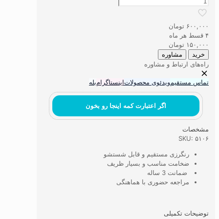
تابلوفرش
ماشینی
نقاشی
۶۰۰,۰۰۰
تومان
اروپایی
۴ قسط هر ماه
شطرنج
۱۵۰,۰۰۰
تومان
باز
خرید
مشاوره
کد۶۲
راه‌های ارتباط و مشاوره
عدد
تماس مستقیم
ویدئوی محصولات
اینستاگرام
بله
اگر اعتبارت کمه اینجا رو بخون
مشخصات
SKU: ۵۱۰۶
رنگرزی مستقیم و قابل شستشو
ضخامت مناسب و بسیار ظریف
ضمانت 3 ساله
مراجعه حضوری با هماهنگی
توضیحات تکمیلی