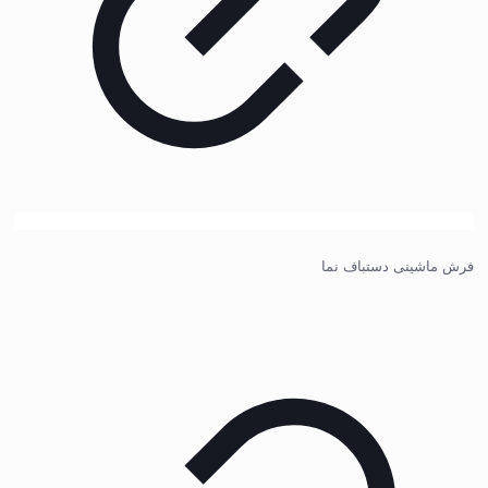
فرش ماشینی دستباف نما