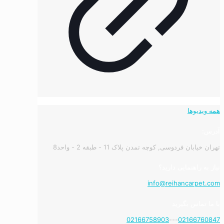
همه ویدیوها
آدرس:
تهران خیابان فردوسی, کوچه تمدن پلاک 11 - طبقه 2 - واحد8
نیاز به راهنمایی دارید؟
info@reihancarpet.com
با ما تماس بگیرید
02166758903
---
02166760847