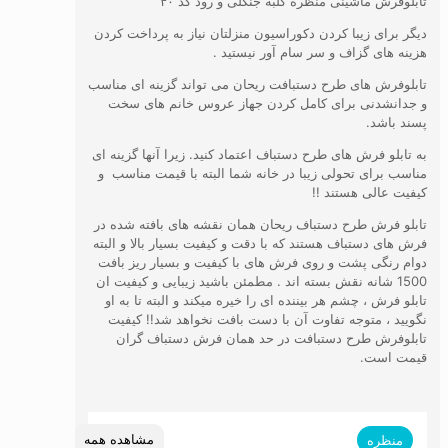
تابلوفرش ماشینی منظره کلبه جنگلی و رود کد ۴۰
دیگر برای زیبا کردن دکوراسیون منزلتان نیاز به پرداخت کردن
هزینه های گزاف و سر سام آور نیستید .
تابلوفرش های طرح دستبافت ریحان می تواند گزینه ای مناسب
و جدانشدنی برای کامل کردن جهاز عروس خانم های سخت
پسند باشد.
به تابلو فرش های طرح دستباف اعتماد کنید. زیرا آنها گزینه ای
مناسب برای تحولی زیبا در خانه شما البته با قیمت مناسب و
کیفیت عالی هستند !!
تابلو فرش طرح دستباف ریحان همان نقشه های بافته شده در
فرش های دستباف هستند که با دقت و کیفیت بسیار بالا و البته
دوام رنگی پشت و روی فرش های با کیفیت و بسیار ریز بافت
1500 شانه نقش بسته اند . مطمئن باشید زیبایی و کیفیت ان
تابلو فرش ، چشم هر بیننده ای را خیره میکند و البته تا به او
نگویید ، متوجه تفاوت آن با دست بافت نخواهد شد!! کیفیت
تابلوفرش طرح دستبافت در حد همان فرش دستباف گران
قیمت است.
مشاهده همه
منظره