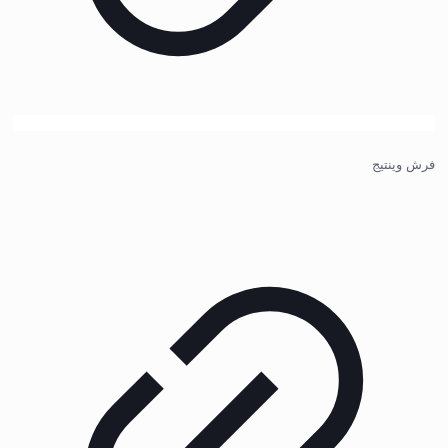
فرش وینتیج