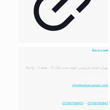
همه ویدیوها
آدرس:
تهران خیابان فردوسی, کوچه تمدن پلاک 11 - طبقه 2 - واحد8
نیاز به راهنمایی دارید؟
info@reihancarpet.com
با ما تماس بگیرید
02166758903
---
02166760847