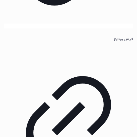
فرش وینتیج