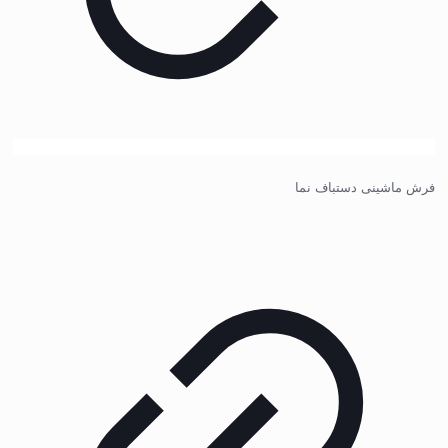
فرش ماشینی دستباف نما