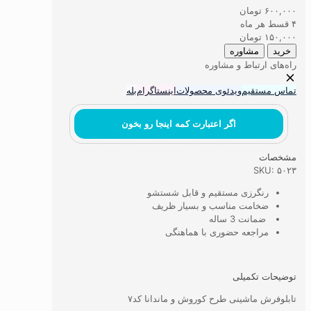
طرح
۶۰۰,۰۰۰
تومان
کوروش
۴ قسط هر ماه
و
۱۵۰,۰۰۰
تومان
ماندانا
خرید
مشاوره
کد۷
راه‌های ارتباط و مشاوره
عدد
تماس مستقیم
ویدئوی محصولات
اینستاگرام
بله
اگر اعتبارت کمه اینجا رو بخون
مشخصات
SKU: ۵۰۲۳
رنگرزی مستقیم و قابل شستشو
ضخامت مناسب و بسیار ظریف
ضمانت 3 ساله
مراجعه حضوری با هماهنگی
توضیحات تکمیلی
تابلوفرش ماشینی طرح کوروش و ماندانا کد۷