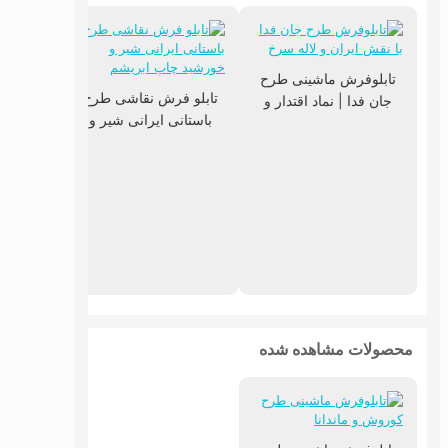
تابلوفرش ماشینی طرح
تابلو فرش نقاشی طرح
جان فدا | نماد اقتدار و
باستانی ایرانی شیر و
عشق به میهن
خورشید چاپ ابریشم
تابلوفرش
استادف
محصولات مشاهده شده