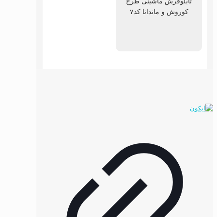
تابلوفرش ماشینی طرح
کوروش و ماندانا کد۷