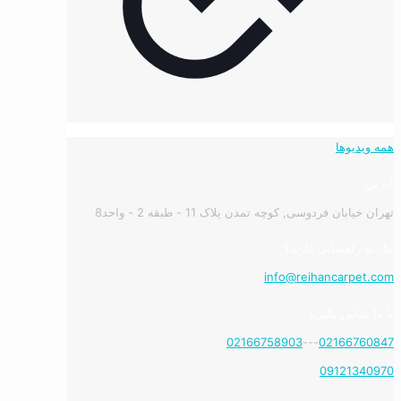
همه ویدیوها
آدرس:
تهران خیابان فردوسی, کوچه تمدن پلاک 11 - طبقه 2 - واحد8
نیاز به راهنمایی دارید؟
info@reihancarpet.com
با ما تماس بگیرید
02166758903
---
02166760847
09121340970