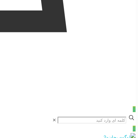
0
✕
0