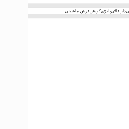
ی
دار قالی
پادری
کوسن
فرش ماشینی