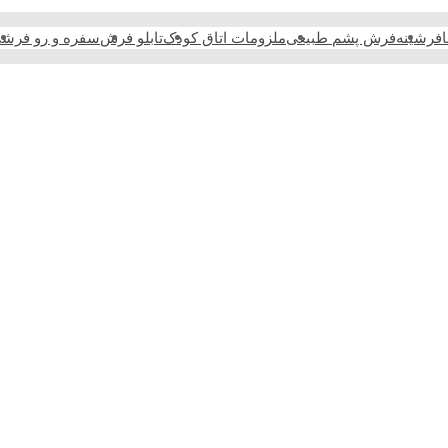
فرشینه
فرش پشم طبیعی
ملزومات اتاق کودک
تابلو فرش
سفره و رو فرش