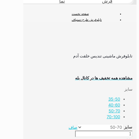
فرش
نما
طبیعی
صفحه نخست
تابلوفرش طرح دستباف
تابلوفرش تندیس و مفهومی
تابلوفرش ماشینی تندیس خلقت آدم
تابلوفرش ماشینی تندیس خلقت آدم
مشاهده همه تخفیف ها در کانال بله
سایز
35-50
40-60
50-70
70-100
سایز
صاف
تابلوفرش