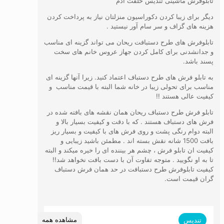
تابلوفرش ماشینی تندیس خلقت آدم
دیگر برای زیبا کردن دکوراسیون منزلتان نیاز به پرداخت کردن
هزینه های گزاف و سر سام آور نیستید .
تابلوفرش های طرح دستبافت ریحان می تواند گزینه ای مناسب
و جدانشدنی برای کامل کردن جهاز عروس خانم های سخت
پسند باشد.
به تابلو فرش های طرح دستباف اعتماد کنید. زیرا آنها گزینه ای
مناسب برای تحولی زیبا در خانه شما البته با قیمت مناسب و
کیفیت عالی هستند !!
تابلو فرش طرح دستباف ریحان همان نقشه های بافته شده در
فرش های دستباف هستند . که با دقت و کیفیت بسیار بالا و
البته دوام رنگی پشت و روی فرش های با کیفیت و بسیار ریز
بافت 1500 شانه نقش بسته اند . مطمئن باشید زیبایی و
کیفیت ان تابلو فرش ، چشم هر بیننده ای را خیره میکند و البته
تا به او نگویید . متوجه تفاوت آن با دست بافت نخواهد شد!!
کیفیت تابلوفرش طرح دستبافت در حد همان فرش دستباف
گران قیمت است.
مشاهده همه
تندیس