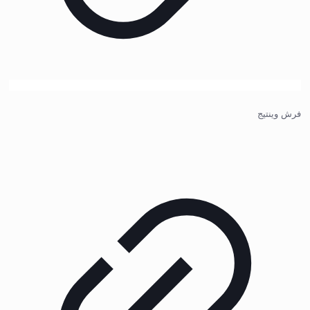
فرش وینتیج