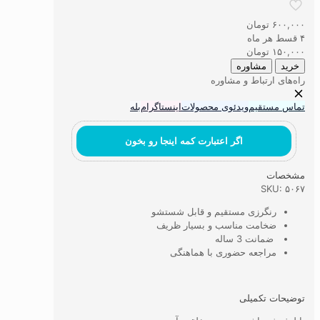
ماشینی
تندیس
۶۰۰,۰۰۰
تومان
خلقت
۴ قسط هر ماه
آدم
۱۵۰,۰۰۰
تومان
عدد
خرید
مشاوره
راه‌های ارتباط و مشاوره
تماس مستقیم
ویدئوی محصولات
اینستاگرام
بله
اگر اعتبارت کمه اینجا رو بخون
مشخصات
SKU: ۵۰۶۷
رنگرزی مستقیم و قابل شستشو
ضخامت مناسب و بسیار ظریف
ضمانت 3 ساله
مراجعه حضوری با هماهنگی
توضیحات تکمیلی