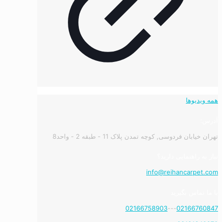
همه ویدیوها
آدرس:
تهران خیابان فردوسی, کوچه تمدن پلاک 11 - طبقه 2 - واحد8
نیاز به راهنمایی دارید؟
info@reihancarpet.com
با ما تماس بگیرید
02166758903
---
02166760847