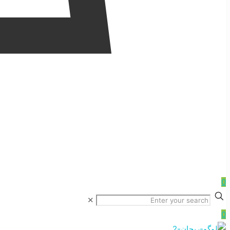
0
✕
0