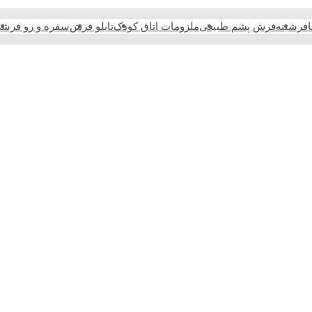
فرشینه
فرش پشم طبیعی
ملزومات اتاق کودک
تابلو فرش
سفره و رو فرش