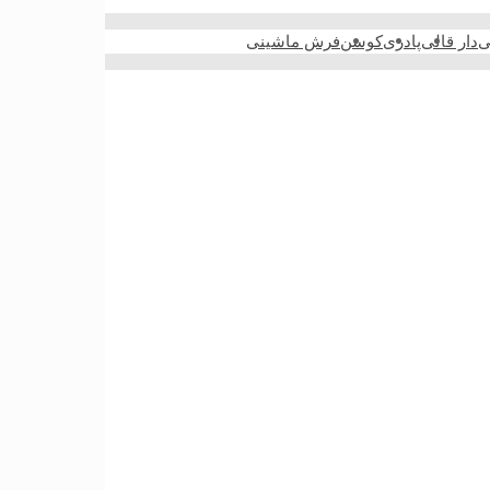
ی
دار قالی
پادری
کوسن
فرش ماشینی