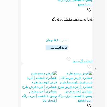
ممکن
است
در
صفحه
فرش وینتیج طرح عشایری آورگ
محصول
انتخاب
شوند
۵,۶۰۰,۰۰۰
تومان
خرید اقساطی
این
انتخاب گزینه ها
محصول
دارای
انواع
مختلفی
می
باشد.
گزینه
ها
ممکن
است