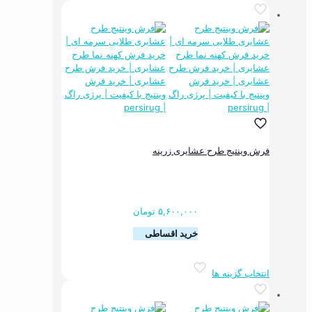
دارای
انواع
مختلفی
می
باشد.
گزینه
ها
ممکن
است
در
صفحه
فرش وینتیج طرح عشایری زرینه
محصول
انتخاب
شوند
۵,۶۰۰,۰۰۰
تومان
خرید اقساطی
این
انتخاب گزینه ها
محصول
دارای
انواع