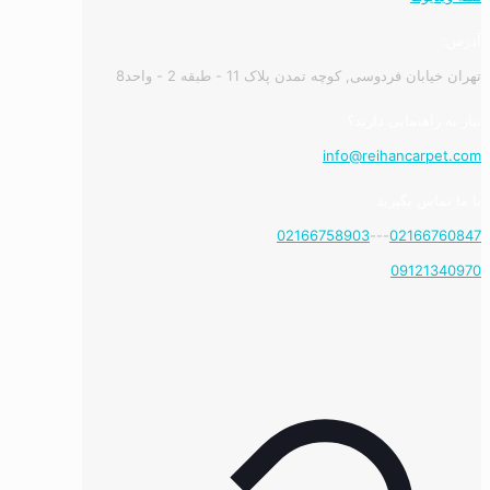
آدرس:
تهران خیابان فردوسی, کوچه تمدن پلاک 11 - طبقه 2 - واحد8
نیاز به راهنمایی دارید؟
info@reihancarpet.com
با ما تماس بگیرید
02166758903
---
02166760847
09121340970