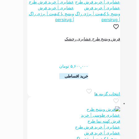
گزینه
ها
ممکن
است
در
صفحه
فرش وینتیج طرح عشایری رخشک
محصول
انتخاب
شوند
۵,۶۰۰,۰۰۰
تومان
خرید اقساطی
این
انتخاب گزینه ها
محصول
دارای
انواع
مختلفی
می
باشد.
گزینه
ها