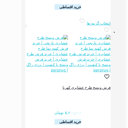
خرید اقساطی
این
انتخاب گزینه ها
محصول
دارای
انواع
مختلفی
می
باشد.
گزینه
ها
ممکن
است
در
صفحه
فرش وینتیج طرح عشایری کهربا
محصول
انتخاب
شوند
۵,۶۰۰,۰۰۰
تومان
خرید اقساطی