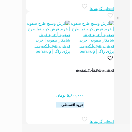
این
انتخاب گزینه ها
محصول
دارای
انواع
مختلفی
می
باشد.
گزینه
ها
ممکن
است
در
فرش وینتیج طرح صفویه
صفحه
محصول
انتخاب
شوند
۵,۶۰۰,۰۰۰
تومان
خرید اقساطی
این
انتخاب گزینه ها
محصول
دارای