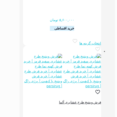
انتخاب
شوند
۵,۶۰۰,۰۰۰
تومان
خرید اقساطی
این
انتخاب گزینه ها
محصول
دارای
انواع
مختلفی
می
باشد.
گزینه
ها
ممکن
است
در
صفحه
فرش وینتیج طرح عشایری آلما
محصول
انتخاب
شوند