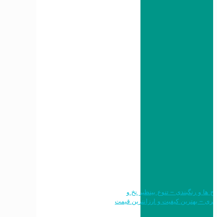
 طرح ها و رنگبندی – تنوع بینظیر نخ و