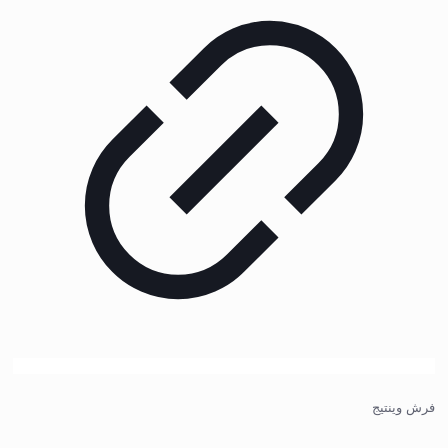
فرش وینتیج