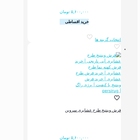
شوند
۵,۶۰۰,۰۰۰
تومان
خرید اقساطی
این
انتخاب گزینه ها
محصول
دارای
انواع
مختلفی
می
باشد.
گزینه
ها
ممکن
است
در
صفحه
فرش وینتیج طرح عشایری سروین
محصول
انتخاب
شوند
۵,۶۰۰,۰۰۰
تومان