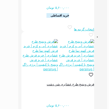
۵,۶۰۰,۰۰۰
تومان
خرید اقساطی
این
انتخاب گزینه ها
محصول
دارای
انواع
مختلفی
می
باشد.
گزینه
ها
ممکن
است
در
صفحه
فرش وینتیج طرح عشایری شن دشت
محصول
انتخاب
شوند
۵,۶۰۰,۰۰۰
تومان