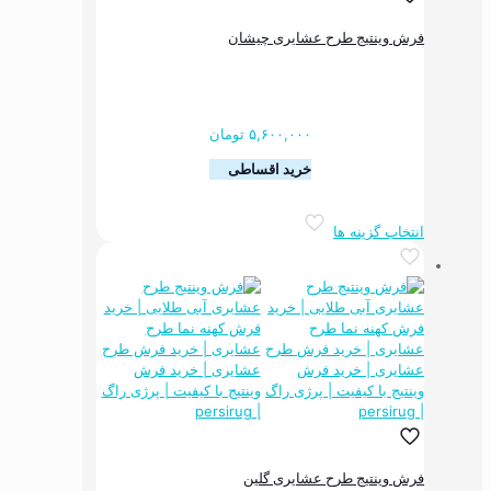
در
صفحه
فرش وینتیج طرح عشایری چیشان
محصول
انتخاب
شوند
۵,۶۰۰,۰۰۰
تومان
خرید اقساطی
این
انتخاب گزینه ها
محصول
دارای
انواع
مختلفی
می
باشد.
گزینه
ها
ممکن
است
در
صفحه
فرش وینتیج طرح عشایری گلین
محصول