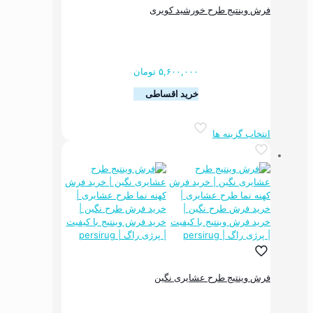
فرش وینتیج طرح خورشید کویری
۵,۶۰۰,۰۰۰
تومان
خرید اقساطی
این
انتخاب گزینه ها
محصول
دارای
انواع
مختلفی
می
باشد.
گزینه
ها
ممکن
است
در
فرش وینتیج طرح عشایری نگین
صفحه
محصول
انتخاب