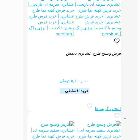
مختلفی
می
باشد.
گزینه
ها
ممکن
است
در
صفحه
فرش وینتیج طرح عشایری دیمش
محصول
انتخاب
شوند
۵,۶۰۰,۰۰۰
تومان
خرید اقساطی
این
انتخاب گزینه ها
محصول
دارای
انواع
مختلفی
می
باشد.