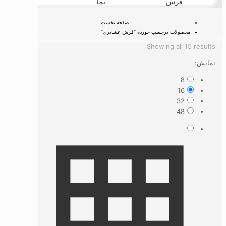
فرش
نما
طبیعی
صفحه نخست
محصولات برچسب خورده “فرش عشایری”
Sorted
Showing all 15 results
by
نمایش:
latest
8
16
32
48