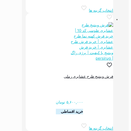
این
انتخاب گزینه ها
محصول
دارای
انواع
مختلفی
می
باشد.
گزینه
ها
ممکن
است
در
صفحه
فرش وینتیج طرح عشایری رملی
محصول
انتخاب
شوند
۵,۶۰۰,۰۰۰
تومان
خرید اقساطی
این
انتخاب گزینه ها
محصول