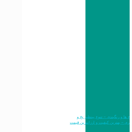
 طرح ها و رنگبندی – تنوع بینظیر نخ و