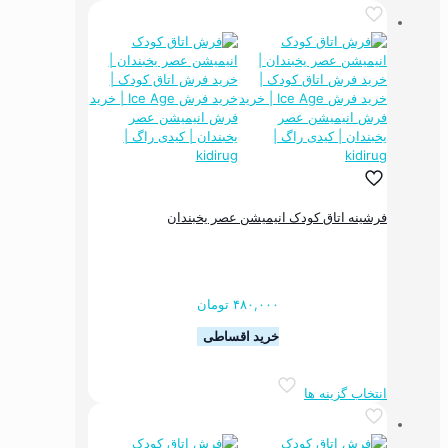
دارای
انواع
مختلفی
می
باشد.
گزینه
ها
ممکن
است
در
صفحه
فرشینه اتاق کودک انیمیشن عصر یخبندان
محصول
انتخاب
شوند
۴۸۰,۰۰۰
تومان
خرید اقساطی
این
انتخاب گزینه ها
محصول
دارای
انواع