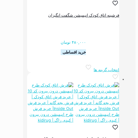
در
صفحه
فرشینه اتاق کودک انیمیشن شگفت انگیزان
محصول
انتخاب
شوند
۴۸۰,۰۰۰
تومان
خرید اقساطی
این
انتخاب گزینه ها
محصول
دارای
انواع
مختلفی
می
باشد.
گزینه
ها
ممکن
است
در
صفحه