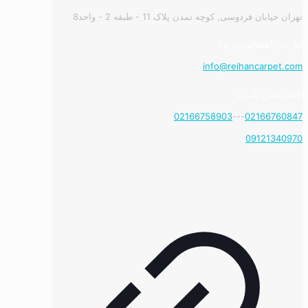
تهران خیابان فردوسی, کوچه تمدن پلاک 11 - طبقه 2 - واحد8
نیاز به راهنمایی دارید؟
info@reihancarpet.com
با ما تماس بگیرید
02166758903
---
02166760847
09121340970