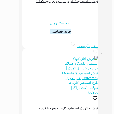
فرشینه اتاق کودک انیمیشن درون بیرون کد 10
محصول
انتخاب
شوند
۴۸۰,۰۰۰
تومان
خرید اقساطی
این
انتخاب گزینه ها
محصول
دارای
انواع
مختلفی
می
باشد.
گزینه
ها
ممکن
است
در
صفحه
محصول
فرشینه کودک انیمیشن کارخانه هیولاها کد25
انتخاب