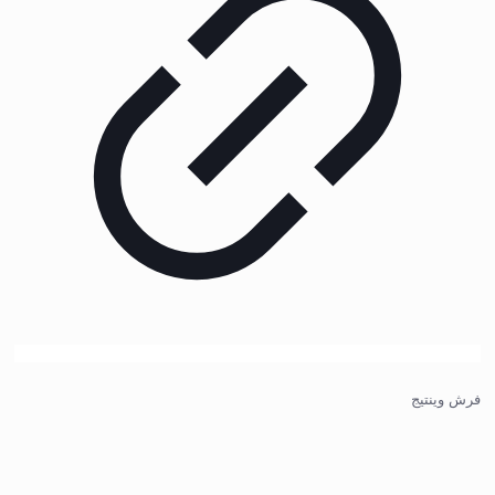
فرش وینتیج