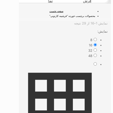
فرش
نما
طبیعی
صفحه نخست
محصولات برچسب خورده “فرشینه کارتونی”
Sorted
نمایش 1–16 از 29 نتیجه
by
نمایش:
latest
8
16
32
48