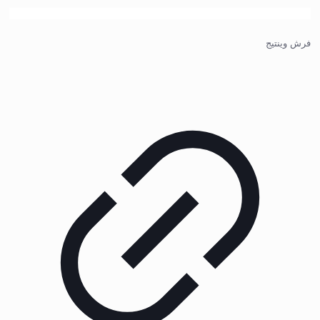
فرش وینتیج