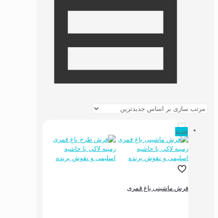
جدید
فرش ماشینی باغ قمری