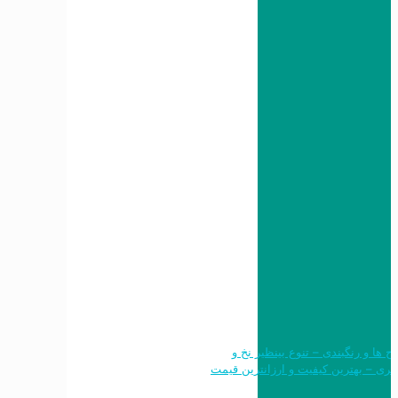
 طرح ها و رنگبندی – تنوع بینظیر نخ و