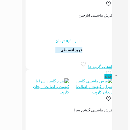
ممکن
است
در
فرش ماشینی انارچین
صفحه
محصول
انتخاب
شوند
۵,۶۰۰,۰۰۰
تومان
خرید اقساطی
این
انتخاب گزینه ها
محصول
دارای
جدید
انواع
مختلفی
می
باشد.
گزینه
ها
فرش ماشینی گلشن سرا
ممکن
است
در
صفحه