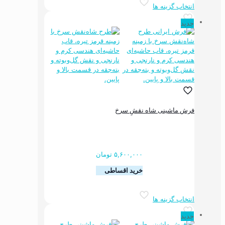
انتخاب گزینه ها
محصول
دارای
جدید
انواع
مختلفی
می
باشد.
گزینه
ها
ممکن
است
در
فرش ماشینی شاه نقشِ سرخ
صفحه
محصول
انتخاب
شوند
۵,۶۰۰,۰۰۰
تومان
خرید اقساطی
این
انتخاب گزینه ها
محصول
دارای
جدید
انواع