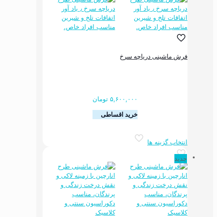
مختلفی
می
باشد.
گزینه
ها
ممکن
فرش ماشینی دریاچه سرخ
است
در
صفحه
محصول
انتخاب
۵,۶۰۰,۰۰۰
تومان
شوند
خرید اقساطی
این
انتخاب گزینه ها
محصول
دارای
جدید
انواع
مختلفی
می
باشد.
گزینه
ها