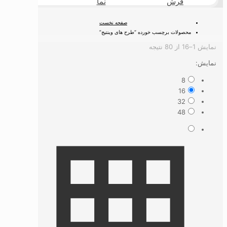
فرش
نما
طبیعی
صفحه نخست
محصولات برچسب خورده “طرح های وینتیج”
Sorted
نمایش 1–16 از 80 نتیجه
by
نمایش:
latest
8
16
32
48