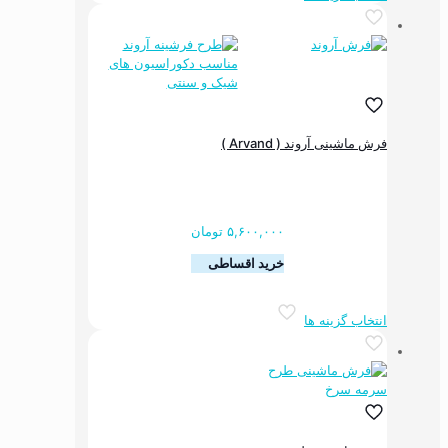
دارای
انواع
مختلفی
می
باشد.
گزینه
ها
فرش ماشینی آروند ( Arvand )
ممکن
است
در
صفحه
محصول
۵,۶۰۰,۰۰۰
تومان
انتخاب
خرید اقساطی
شوند
این
انتخاب گزینه ها
محصول
دارای
انواع
مختلفی
می
باشد.
گزینه