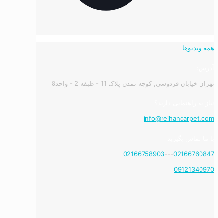
همه ویدیوها
آدرس:
تهران خیابان فردوسی, کوچه تمدن پلاک 11 - طبقه 2 - واحد8
نیاز به راهنمایی دارید؟
info@reihancarpet.com
با ما تماس بگیرید
02166758903
---
02166760847
09121340970