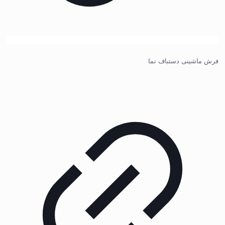
فرش ماشینی دستباف نما