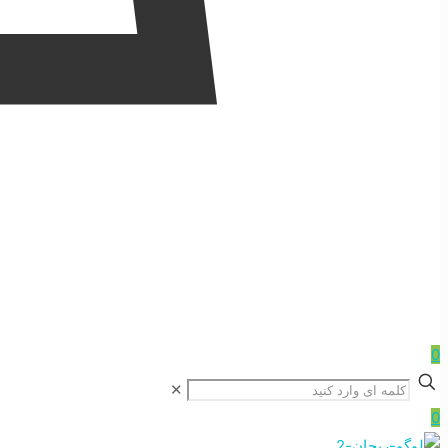
0
✕
0