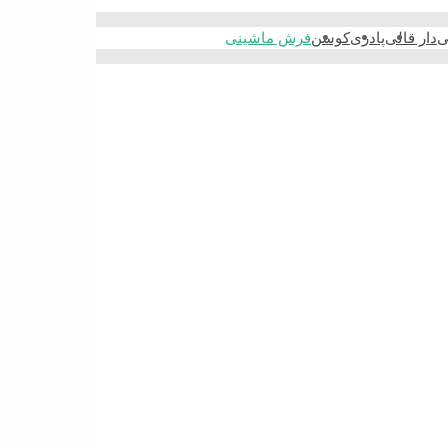
ی
دار قالی
پادری
کوسن
فرش ماشینی