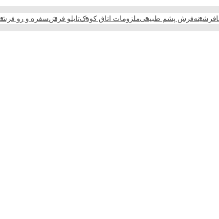
فرشینه
فرش پشم طبیعی
ملزومات اتاق کودک
تابلو فرش
سفره و رو فرش