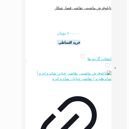
ماشینی نقاشی فصل شکار
۶۰۰,۰۰۰
تومان
خرید اقساطی
این
ه ها
محصول
دارای
انواع
مختلفی
می
باشد.
گزینه
ها
ممکن
است
در
صفحه
محصول