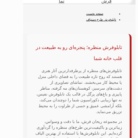
نما
طبیعی
کودک
فحه نخست
رح دستباف
فرش منظره
نظره؛ پنجره‌ای رو به طبیعت در
شما
 منظره از پرطرفدارترین آثار هنری
 تازه طبیعت را به فضای داخلی منزل
می‌بخشند. تماشای تصاویری از
بز، کوهستان‌های مه گرفته، مناظر
‌های پرگل در قالب یک تابلوفرش نفیس،
یی دکوراسیون شما را دوچندان می‌کند،
 عمیق و حسی از طراوت را به محیط
ید.
یحان فرش، ما با دقت و وسواس،
اکیفیت‌ترین طرح‌های منظره را گردآوری
 تابلوفرش‌ها با استفاده از بهترین الیاف