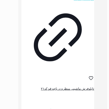
می
باشد.
گزینه
ها
ممکن
است
در
صفحه
محصول
انتخاب
شوند
شینی منظره دریاچه قو کد۲۱