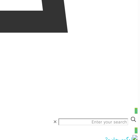
0
✕
0