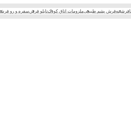
فرشینه
فرش پشم طبیعی
ملزومات اتاق کودک
تابلو فرش
سفره و رو فرش