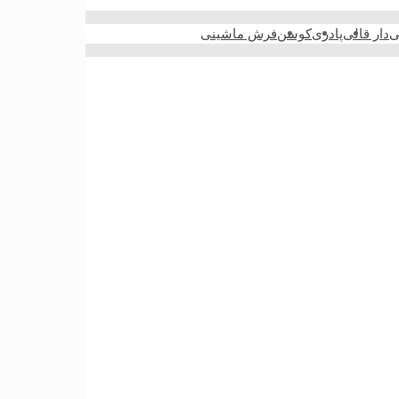
ی
دار قالی
پادری
کوسن
فرش ماشینی