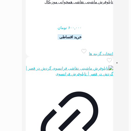
اشینی نقاشی همخوانی موزیکال
۶۰۰,۰۰۰
تومان
خرید اقساطی
این
ه ها
محصول
دارای
انواع
مختلفی
می
باشد.
گزینه
ها
ممکن
است
در
صفحه
محصول
انتخاب