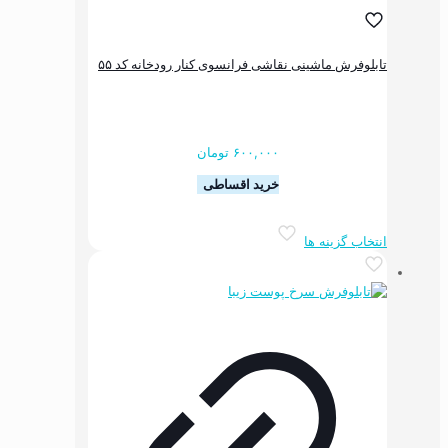
شینی نقاشی فرانسوی کنار رودخانه کد ۵۵
۶۰۰,۰۰۰
تومان
خرید اقساطی
این
ه ها
محصول
دارای
انواع
مختلفی
می
باشد.
گزینه
ها
ممکن
است
در