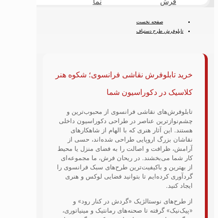
نما
طبیعی
کودک
فحه نخست
رح دستباف
ش فرانسوی
وفرش نقاشی فرانسوی؛ شکوه هنر
 دکوراسیون شما
ی نقاشی فرانسوی از محبوب‌ترین و
ن عناصر در طراحی دکوراسیون داخلی
ار هنری که با الهام از شاهکارهای
 اروپایی طراحی شده‌اند، حسی از
ت و اصالت را به فضای منزل یا محیط
بخشند. در ریحان فرش، ما مجموعه‌ای
باکیفیت‌ترین طرح‌های سبک فرانسوی را
‌ایم تا بتوانید فضایی لوکس و هنری
وستالژیک «گردش در کنار رود» و
فته تا صحنه‌های رمانتیک و مینیاتوری،