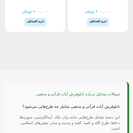
می
می
باشد.
باشد.
۶۰۰,۰۰۰
تومان
۶۰۰,۰۰۰
تومان
گزینه
گزینه
ها
ها
خرید اقساطی
خرید اقساطی
ممکن
ممکن
است
است
این
این
در
در
محصول
محصول
صفحه
صفحه
دارای
دارای
محصول
محصول
انواع
انواع
هندسی
انتخاب
انتخاب
مختلفی
مختلفی
شوند
شوند
می
می
باشد.
باشد.
گزینه
گزینه
ها
ها
ممکن
ممکن
است
است
سوالات متداول درباره تابلوفرش آیات قرآنی و مذهبی
در
در
صفحه
صفحه
تابلوفرش آیات قرآنی و مذهبی شامل چه طرح‌هایی می‌شود؟
محصول
محصول
انتخاب
انتخاب
این دسته شامل طرح‌هایی مانند وان یکاد، آیه‌الکرسی، سوره‌ها،
شوند
شوند
دعاها، طرح الله و کعبه، کعبه و مدینه و سایر نقش‌های اسلامی
است.