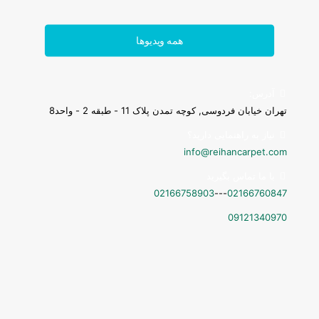
همه ویدیوها
آدرس:
تهران خیابان فردوسی, کوچه تمدن پلاک 11 - طبقه 2 - واحد8
فرش ۱۰۰۰ شانه
نیاز به راهنمایی دارید؟
info@reihancarpet.com
با ما تماس بگیرید
02166758903
---
02166760847
09121340970