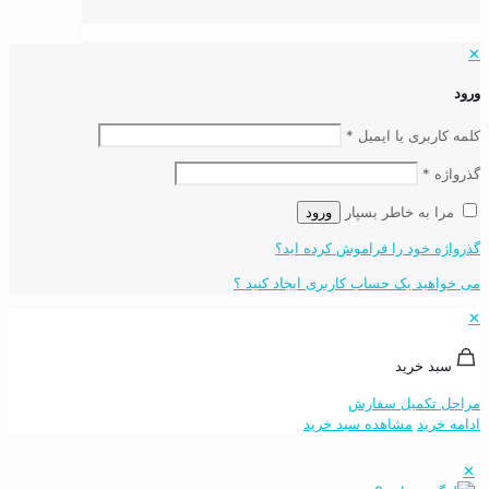
✕
ورود
کلمه کاربری یا ایمیل
*
گذرواژه
*
مرا به خاطر بسپار
ورود
گذرواژه خود را فراموش کرده اید؟
می خواهید یک حساب کاربری ایجاد کنید ؟
✕
سبد خرید
مراحل تکمیل سفارش
ادامه خرید
مشاهده سبد خرید
✕