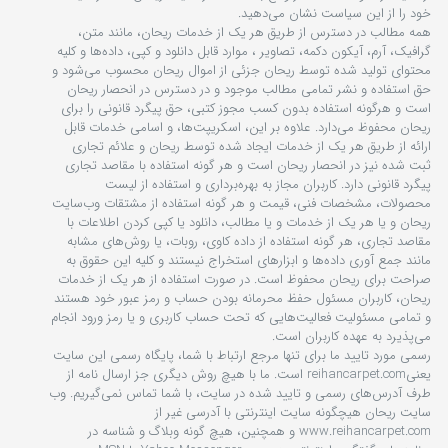
خود را از این سیاست نشان می‏‌دهید.
همه مطالب در دسترس از طریق هر یک از خدمات ریحان، مانند متن،
گرافیک، آرم، آیکون دکمه، تصاویر ، موارد قابل دانلود و کپی، داده‌ها و کلیه
محتوای تولید شده توسط ریحان جزئی از اموال ریحان محسوب می‏‌شود و
حق استفاده و نشر تمامی مطالب موجود و در دسترس در انحصار ریحان
است و هرگونه استفاده بدون کسب مجوز کتبی، حق پیگرد قانونی را برای
ریحان محفوظ می‏‌دارد. علاوه بر این، اسکریپت‌ها، و اسامی خدمات قابل
ارائه از طریق هر یک از خدمات ایجاد شده توسط ریحان و علائم تجاری
ثبت شده نیز در انحصار ریحان است و هر گونه استفاده با مقاصد تجاری
پیگرد قانونی دارد. کاربران مجاز به بهره‌‏برداری و استفاده از لیست
محصولات، مشخصات فنی، قیمت و هر گونه استفاده از مشتقات وب‏‌سایت
ریحان و یا هر یک از خدمات و یا مطالب، دانلود یا کپی کردن اطلاعات با
مقاصد تجاری، هر گونه استفاده از داده کاوی، روبات، یا روش‌‏های مشابه
مانند جمع آوری داده‌‏ها و ابزارهای استخراج نیستند و کلیه این حقوق به
صراحت برای ریحان محفوظ است. در صورت استفاده از هر یک از خدمات
ریحان، کاربران مسئول حفظ محرمانه بودن حساب و رمز عبور خود هستند
و تمامی مسئولیت فعالیت‌‏هایی که تحت حساب کاربری و یا رمز ورود انجام
می‏‌پذیرد به عهده کاربران است.
رسمی مورد تایید ما برای تنها مرجع ارتباط با شما، پایگاه رسمی این سایت
یعنیreihancarpet.com است. ما با هیچ روش دیگری جز ارسال نامه از
طرف آدرس‏‌های رسمی و تایید شده در سایت، با شما تماس نمی‌‏گیریم. وب
سایت ریحان هیچگونه سایت اینترنتی با آدرسی غیر از
www.reihancarpet.com و همچنین، هیچ گونه وبلاگ و شناسه در