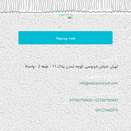
همه ویدیوها
آدرس:
تهران خیابان فردوسی, کوچه تمدن پلاک 11 - طبقه 2 - واحد8
نیاز به راهنمایی دارید؟
info@reihancarpet.com
با ما تماس بگیرید
02166758903
---
02166760847
09121340970