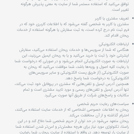
توافق می‏‌کنید که استفاده مستمر شما از سایت به معنی پذیرش هرگونه
تغییر است.
تعریف مشتری یا کاربر
مشتری یا کاربر به شخصی گفته می‌شود که با اطلاعات کاربری خود که در
فرم ثبت نام درج کرده است، به ثبت سفارش یا هرگونه استفاده از خدمات
ریحان اقدام کند.
تابلوفرش نقاشی ایرانی و
تابلوفرش تندیس و
تابلوفرش گل و گلدان
مینیاتور
مفهومی
ارتباطات الکترونیکی
هنگامی که شما از سرویس‌‏ها و خدمات ریحان استفاده می‏‌کنید، سفارش
اینترنتی خود را ثبت یا خرید می‏‌کنید و یا به ریحان ایمیل می‏‌زنید، این
ارتباطات به صورت الکترونیکی انجام می‏‌شود و در صورتی که درخواست شما
با رعایت کلیه اصول و رویه‏‌ها باشد، شما موافقت می‌‏کنید که ریحان به
صورت الکترونیکی (از طریق پست الکترونیکی و سایر سرویس‌های
الکترونیکی) به درخواست شما پاسخ دهد.
همچنین آدرس ایمیل و تلفن‌هایی که مشتری در پروفایل خود ثبت می‌کند،
تنها آدرس ایمیل و تلفن‌های رسمی و مورد تایید مشتری است و تمام
مکاتبات و پاسخ‌های شرکت از طریق آنها صورت می‌گیرد.
سیاست‏‌های رعایت حریم شخصی
کوسن کودک
ریحان به اطلاعات خصوصی اشخاصى که از خدمات سایت استفاده می‏‌کنند،
احترام گذاشته و از آن محافظت می‏‌کند.
ریحان متعهد می‏‌شود در حد توان از حریم شخصی شما دفاع کند و در این
راستا، تکنولوژی مورد نیاز برای هرچه مطمئن‏‌تر و امن‏‌تر شدن استفاده شما
از سایت را، توسعه دهد. در واقع با استفاده از سایت ریحان، شما رضایت