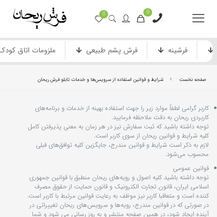
0
0
فرشینه
فرش پشم طبیعی
ملزومات اتاق کودک
صفحه نخست
شرایط و قوانین استفاده از سرویس‌ها و خدمات تابلو فرش ریحان
کاربر گرامی لطفاً موارد زیر را جهت استفاده بهینه از خدمات و برنامه‌‏های
کاربردی ریحان به دقت ملاحظه فرمایید.
توجه داشته باشید که ثبت سفارش نیز در هر زمان به معنی پذیرفتن کامل
کلیه شرایط و قوانین ریحان از سوی کاربر است.
لازم به ذکر است شرایط و قوانین مندرج، جایگزین کلیه توافق‏‌های قبلی
محسوب می‏‌شود.
فرش ماشینی دستباف نما
فرش انیمیشن
قوانین عمومی
توجه داشته باشید کلیه اصول و رویه‏‌های ریحان منطبق با قوانین جمهوری
اسلامی ایران، قانون تجارت الکترونیک و قانون حمایت از حقوق مصرف
کننده است و متعاقبا کاربر نیز موظف به رعایت قوانین مرتبط با کاربر است.
در صورتی که در قوانین مندرج، رویه‏‌ها و سرویس‏‌های ریحان تغییراتی در
آینده ایجاد شود، در همین صفحه منتشر و به روز رسانی می شود و شما