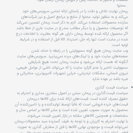
. محتوا
ریحان نهایت تلاش و دقت را در راستای ارائه تمامی سرویس‌‏های خود
می‏‌کند و به منظور تولید محتوا از منابع و مراجع اصیل و نیز شرکت‏‌های
سازنده محصولات استفاده می‏‌کند. لازم به ذکر است ریحان تضمین نمی‏‌کند
که توصیفات محصول و یا دیگر مطالب مندرج در سایت عاری از خطا باشد.
اگر محصول ارائه شده توسط ریحان دارای هر گونه مغایرت با اطلاعات درج
شده در سایت است تنها راه حل، استرداد کالا قبل از استفاده و در شرایط
اولیه است.
وب ‏‌سایت ریحان هیچ گونه مسوولیتی را در رابطه با حذف شدن
صفحه‏‌های سایت خود و یا لینک‏‌های مرده نمی‌‏پذیرد. سروﻳس‌‏های سایت
آن‏گونه که هست ارائه می‏‌شود و سایت ریحان تحت هیچ شرایطی
مسوولیت تاخیر یا عدم کارکرد سایت را که می‌تواند ناشى از عوامل طبیعى،
نیروى انسانی، مشکلات اینترنتى، خرابی تجهیزات کامپیوترى، مخابراتى و
غیره باشد بر عهده ندارد.
سیاست قیمت گذاری
سیاست قیمت‌‏گذاری در ریحان مبتنی بر اصول مشتری مداری و احترام به
حقوق مصرف کننده است. قیمت‏‌های ارائه شده برای کالاها درریحان
قیمت‏‌های خرده فروشی است که غالباً توسط تولید‏کننده و یا تامین‏‌کننده آن
محصول به صورت مصوب تعیین شده است و سایر کالاها بر اساس مدل و
مشخصات و همچنین کالاهای مشابه در بازار تعیین قیمت می‌‏شوند.
با نهایت احترام به کاربران و با توجه به طیف گسترده سبد محصولات،ریحان
نمی‌تواند قیمت و موجودی نهایی کالاها را قبل از سفارش گذاری به صورت
قطعی اعلام نماید. در مواردی بسیار نادر و در صورت وجود نوسان‌‏هایی در