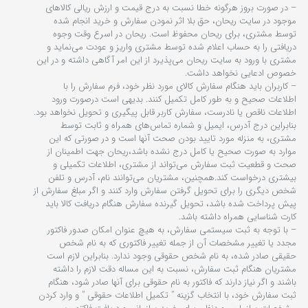
– در صورت بروز هرگونه خطا نسبت به درج قیمت و ارزش ریالی کالاهای
موجود در سایت ریحان، حق بلا اثر نمودن سفارش و خرید انجام شده
توسط مشتری، برای ریحان محفوظ است. ریحان در اسرع وقت وجوه
دریافتی را به حساب اعلام شده توسط مشتری واریز و عودت می‌نماید و
مشتری با ورود به سایت ریحان می‌پذیرد از این امر آگاهی داشته و در این
خصوص ادعایی نخواهد داشت.
– کاربران باید هنگام سفارش کالای مورد نظر خود، فرم سفارش را با
اطلاعات صحیح و به طور کامل تکمیل کنند. بدیهی است درصورت ورود
اطلاعات ناقص یا نادرست، سفارش کاربر قابل پیگیری و تحویل نخواهد بود.
بنابراین درج آدرس، ایمیل و شماره تماس‌های همراه و ثابت توسط
مشتری، به منزله مورد تایید بودن صحت آنها است و در صورتی که این
موارد به صورت صحیح یا کامل درج نشده باشد،ریحان جهت اطمینان از
صحت و قطعیت ثبت سفارش می‌تواند از مشتری، اطلاعات تکمیلی و
بیشتری درخواست کند.همچنین، مشتریان می‌توانند نام، آدرس و تلفن
شخص دیگری را برای تحویل گرفتن سفارش وارد کنند و اگر مبلغ سفارش از
پیش پرداخت شده باشد، تحویل گیرنده سفارش هنگام دریافت کالا باید
کارت شناسایی همراه داشته باشد.
– با توجه به ثبت سیستمی سفارش، به هیچ عنوان امکان صدور فاکتور
مجدد یا تغییر مشخصات آن از جمله تغییر فاکتوری که به نام شخص
حقیقی صادر شده، به نام شخص حقوقی وجود ندارد. بنابراین لازم است
مشتریان هنگام ثبت سفارش، نسبت به این مساله دقت لازم را داشته
باشند و اگر نیاز دارند که فاکتور به نام حقوقی برای آنها صادر شود، هنگام
ثبت سفارش خود، با انتخاب گزینه ” تکمیل اطلاعات حقوقی ” و وارد کردن