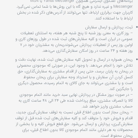
برنامه‏‌های گفتگوی اینترنتی همچون Yahoo Messenger یا MSN
Messenger و غیره ندارد و هیچ ‏گاه با این روش‏‌ها با شما تماس نمی‏‌گیرد.
کاربران جهت برقراری ارتباط، تنها می‏‌توانند از آدرس‌‏های ذکر شده در بخش
ارتباط با ما استفاده کنند.
ثبت، پردازش و ارسال سفارش
– روز کاری به معنی روز شنبه تا پنج شنبه هر هفته، به استثنای تعطیلات
عمومی در ایران است و کلیه سفارش‏‌های ثبت شده در طول روزهای کاری و
اولین روز پس از تعطیلات پردازش می‌‏شوندریحان به مشتریان خود در ۷
روز هفته و ۲۴ ساعت در روز امکان سفارش‌‏گذاری می‌‏دهد.
ریحان همواره در ارسال و تحویل کلیه سفارش‌‏های ثبت شده، نهایت دقت و
تلاش خود را انجام می‌دهد. با وجود این، در صورتی که موجودی محصولی
در ریحان به پایان برسد، حتی پس از اقدام مشتری به سفارش‌‏گذاری، حق
کنسل کردن آن سفارش و یا استرداد وجه سفارش برای ریحان محفوظ
است و یا مشتری می‏‌تواند به جای کالای به اتمام رسیده، محصول دیگری
را جایگزین کند.
– در صورت بروز مشکل در پردازش نهایی سبد خرید مانند اتمام موجودی
کالا یا انصراف مشتری، مبلغ پرداخت شده طی ۲۴ الی ۴۸ ساعت کاری به
حساب مشتری واریز خواهد شد.
– ریحان مجاز است بدون اطلاع قبلی نسبت به توقف سفارش‌‏گیری جدید،
اقدام و فروش خود را متوقف کند و کلیه سفارش‌‏های ثبت شده قبل از توقف
سفارش‌‏گیری، پردازش و ارسال می‌‏شود. حق قطع فروش کلیه و یا بخشی از
محصولات به هر دلیلی مانند اتمام موجودی کالا بدون اطلاع قبلی، برای
ریحان محفوظ است.