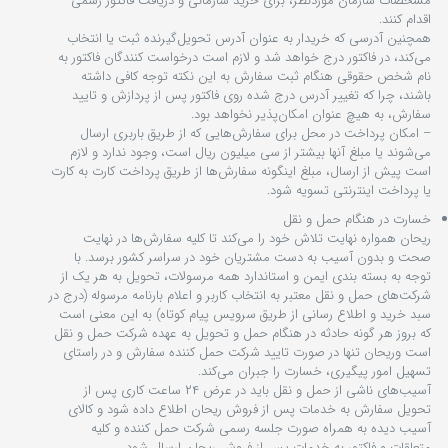
مشخصات سازمان موردنظر، برای خرید سازمانی و دریافت فاکتور رسمی
اقدام کنند.
همچنین آدرسی که خریدار به عنوان آدرس تحویل‌گیرنده ثبت یا انتخاب
می‌کند، در فاکتور درج خواهد شد و لازم است درخواست کنندگان فاکتور به
نام شخص حقوقی هنگام ثبت سفارش به این نکته توجه کافی داشته
باشند، چرا که تغییر آدرس درج شده روی فاکتور پس از پردازش و تایید
سفارش، به هیچ عنوان امکان‌پذیر نخواهد بود.
– امکان پرداخت در محل برای سفارش‌هایی که از طریق باربری ارسال
می‌شوند یا مبلغ آنها بیشتر از سی میلیون ریال است، وجود ندارد و لازم
است پیش از ارسال، مبلغ اینگونه سفارش‌ها از طریق پرداخت کارت به کارت
یا پرداخت اینترنتی تسویه شود.
خسارت در هنگام حمل و نقل
ریحان همواره نهایت تلاش خود را می‏‌کند تا کلیه سفارش‏‌ها در نهایت
صحت و بدون آسیب به دست مشتریان خود در سراسر کشور برسد. با
توجه به بسته بندی ایمن و استاندارد همه مرسولات، تحویل به هر یک از
شرکت‌‏های حمل و نقل معتبر به انتخاب کاربر و اعلام بارنامه مرسوله (درج در
سبد خرید و اطلاع رسانی از طریق سرویس پیام کوتاه) به این معنی است
که بروز هر گونه حادثه در هنگام حمل و تحویل به عهده شرکت حمل و نقل
است وریحان تنها در صورت تایید شرکت حمل کننده سفارش و در راستای
تسهیل امور پیگیری، خسارت را جبران می‌‏کند.
آسیب‏‌های ناشی از حمل و نقل باید در عرض ۲۴ ساعت کاری پس از
تحویل سفارش به خدمات پس از فروش ریحان اطلاع داده شود و کالای
آسیب دیده به همراه صورت جلسه رسمی شرکت حمل کننده و کلیه
متعلقات و فاکتور به خدمات پس از فروش ریحان ارسال شود.