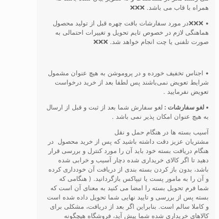
همراه با قاب می باشد. ❌❌❌
• ❌❌❌در مورد سفارشات بافت چهره قبل از تولید محصول
هماهنگی لازم در خصوص تایم تحویل و تغییرات احتمالی به
صورت تلفنی یا چت انجام خواهد شد. ❌❌❌
• اجناس تخفیف خورده و در پروموشن به هیچ عنوان مشمول
شرایط تعویض نمی‌باشند پس لطفا بعد از خرید درخواست
تعویض نفرمایید .
• لغو سفارشات :
لغو سفارش شما بعد از ثبت و قبل از ارسال
به هیچ عنوان امکان پذیر نمی باشد .
آسیب بسته ها در هنگام حمل و نقل
مشتریان عزیز دقت داشته باشید که پس از خرید محصول در
هنگام دریافت بسته خود باید آن را مورد کنترل و بررسی قرار
دهید تا اگر کالای خریداری شده دچار آسیب و خرابی شده
باشد، بدون باز کردن بسته بندی از دریافت آن خودداری کرده
و آن را به مامور پست یا تیپاکس بازگردانید. ( هنگامی که
شما فرم تحویل بسته را امضا می کنید به معنای آن است که
بسته پس از بررسی و تایید نهایی شما تحویل داده شده است
و کاملا سالم است. بنابراین اگر بعد از دریافت، مشکلی برای
کالاهای خریداری شده شما پیش آید، فروشگاه هیچگونه