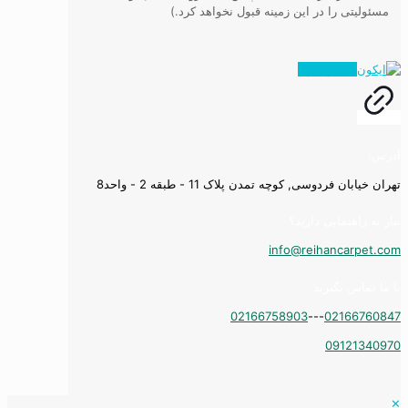
مسئولیتی را در این زمینه قبول نخواهد کرد.)
همه ویدیوها
آدرس:
تهران خیابان فردوسی, کوچه تمدن پلاک 11 - طبقه 2 - واحد8
نیاز به راهنمایی دارید؟
info@reihancarpet.com
با ما تماس بگیرید
02166758903
---
02166760847
09121340970
✕