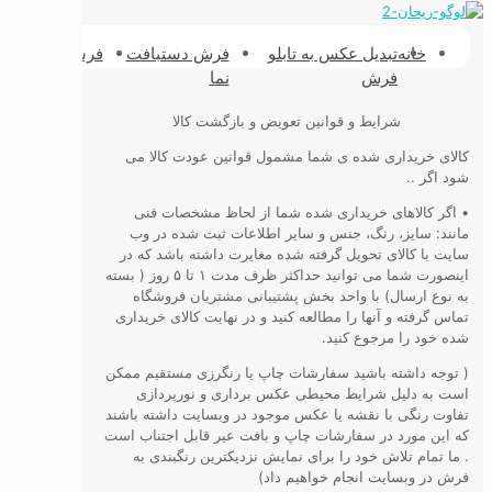
خانه
تبدیل عکس به تابلو
فرش دستبافت
فرشینه
فرش پش
فرش
نما
طبیعی
شرایط و قوانین تعویض و بازگشت کالا
کالای خریداری شده ی شما مشمول قوانین عودت کالا می
شود اگر ..
• اگر کالاهای خریداری شده شما از لحاظ مشخصات فنی
مانند: سایز، رنگ، جنس و سایر اطلاعات ثبت شده در وب
سایت با کالای تحویل گرفته شده مغایرت داشته باشد که در
اینصورت شما می توانید حداکثر ظرف مدت ۱ تا ۵ روز ( بسته
به نوع ارسال) با واحد بخش پشتیبانی مشتریان فروشگاه
تماس گرفته و آنها را مطالعه کنید و در نهایت کالای خریداری
شده خود را مرجوع کنید.
( توجه داشته باشید سفارشات چاپ یا رنگرزی مستقیم ممکن
است به دلیل شرایط محیطی عکس برداری و نورپردازی
تفاوت رنگی با نقشه یا عکس موجود در وبسایت داشته باشند
که این مورد در سفارشات چاپ و بافت عیر قابل اجتناب است
. ما تمام تلاش خود را برای نمایش نزدیکترین رنگبندی به
فرش در وبسایت انجام خواهیم داد)