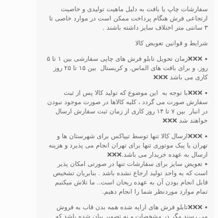
سفارشات چاپ یا بافت به دلیل ماهیت تولیدی و خاصیت
ارتجاعی فرش هنگام پرداخت ممکن است در موارد خاصی تا
۳ سانتی متر اختلاف سایز داشته باشند .
شرایط و قوانین تعویض کالا
• ❌❌❌زمان تحویل تابلو فرش های چاپی سفارشی بین ۱ تا ۵
روز. و برای بافت های الماس. و کریستال بین ۱۵ تا ۲۵ روز
کاری می باشد ❌❌❌
• ❌❌❌با توجه به این موضوع که تولید کالا پس از ثبت
سفارش صورت می گردد ، کلیه کالاها در صورت موجود نبودن
در انبار بین ۷ تا ۱۴ روز کاری از زمان ثبت سفارش ارسال
خواهند شد ❌❌❌
• ❌❌❌ارسال کالا تنها توسط تیپاکس برای شهرستان ها و
تهران یا پیک موتوری تنها برای تهران انجام می پذیرد و هزینه
ارسال به عهده خریدار می باشد.❌❌❌
• تعویض سایز برای سفارشات تنها در صورتی امکان پذیر
است که به واحد تولید ارجاع نشده باشد . بنابریان تشخیص
قابل انجام بودن آن به عهده ریحان است.. ما تلاش میکنیم
تمام موارد موردنظر شما را انجام دهیم.
• ❌❌❌تابلو فرش های اراپه شده همه بدن قاب به فروش
می رسند مگر در مشخصات و نه تصویر بیان شده باشد که