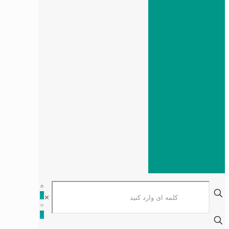
0
✕
0