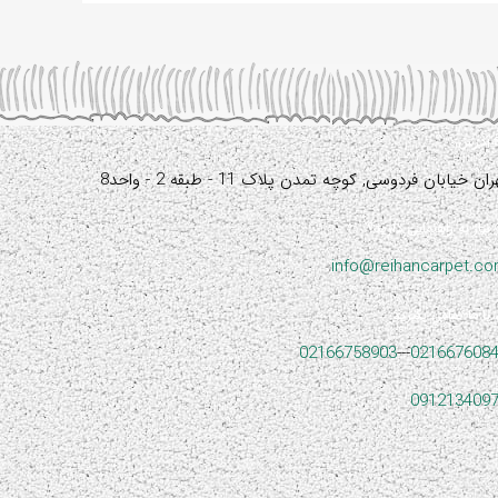
آدرس:
ران خیابان فردوسی, کوچه تمدن پلاک 11 - طبقه 2 - واحد8
نیاز به راهنمایی دارید؟
info@reihancarpet.c
با ما تماس بگیرید
02166758903
---
021667608
091213409