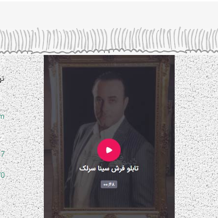
ته
om
47
70