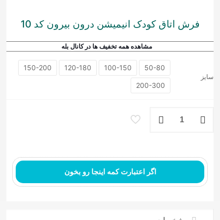
فرش اتاق کودک انیمیشن درون بیرون کد 10
مشاهده همه تخفیف ها در کانال بله
150-200
120-180
100-150
50-80
سایز
200-300
فرش
اتاق
کودک
فرش ماشینی مدرن
انیمیشن
درون
بیرون
کد
اگر اعتبارت کمه اینجا رو بخون
10
عدد