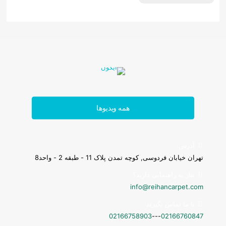
همه ویدیوها
آدرس:
تهران خیابان فردوسی, کوچه تمدن پلاک 11 - طبقه 2 - واحد8
نیاز به راهنمایی دارید؟
info@reihancarpet.com
پادری
با ما تماس بگیرید
02166758903
---
02166760847