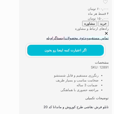
فرش
نقاشی
۶۰۰,۰۰۰
تومان
طرح
۴ قسط هر ماه
کوروش
۱۵۰,۰۰۰
تومان
و
خرید
مشاوره
ماندانا
راه‌های ارتباط و مشاوره
کد
20
تماس مستقیم
ویدئوی محصولات
اینستاگرام
بله
عدد
اگر اعتبارت کمه اینجا رو بخون
مشخصات
SKU: 12891
رنگرزی مستقیم و قابل شستشو
ضخامت مناسب و بسیار ظریف
ضمانت 3 ساله
مراجعه حضوری با هماهنگی
توضیحات تکمیلی
تابلو فرش نقاشی طرح کوروش و ماندانا کد 20