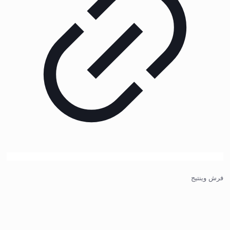
فرش وینتیج