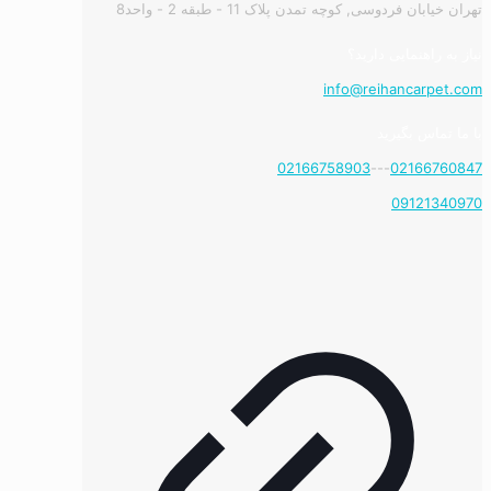
تهران خیابان فردوسی, کوچه تمدن پلاک 11 - طبقه 2 - واحد8
نیاز به راهنمایی دارید؟
info@reihancarpet.com
با ما تماس بگیرید
02166758903
---
02166760847
09121340970