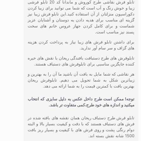
تابلو فرش نقاشی طرح کوروش و ماندانا کد 20 تابلو فرشی
زیبا و خوش رنگ و آب است که شما می توانید برای زیبا کردن
دکوراسیون منزلتان از آن استفاده کنید.این تابلو فرش زیبا نیز
گزینه ای مناسب برای هدیه دادن به دوستان و آشنایان عزیز
شماست و برای کامل کردن جهاز عروس خانم های سخت
پسند نیز مناسب است.
برای داشتن تابلو فرش های زیبا نیاز به پرداخت کردن هزینه
های گزاف و سر سام آور ندارید.
تابلوفرش های طرح دستبافت بافندگی ریحان با نقش های خیره
کننده جایگزین مناسبی برای تابلوفرش های دستباف هستند.
هر نقاشی که شما مایل به بافت آن باشید ما آن را به بهترین و
زیباترین شکل به شما تحویل می دهیم. تابلوفرش ریحان
بهترین بافت با کمترین قیمت را به شما ارائه می دهد.
توجه! ممکن است طرح داخل عکس به دلیل سایزی که انتخاب
میکنید و اندازه های خود طرح،کمی متفاوت تر باشد.
تابلو فرش طرح دستباف ریحان همان نقشه های بافته شده در
فرش های دستباف هستند که با دقت و کیفیت بسیار بالا و البته
دوام رنگی پشت و روی فرش های با کیفیت و بسیار ریز بافت
1500 شانه نقش بسته اند.