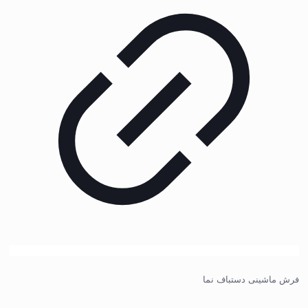
فرش ماشینی دستباف نما