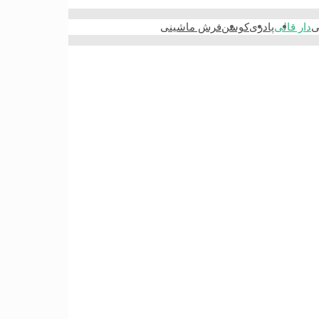
ی
دار قالی
پادری
کوسن
فرش ماشینی