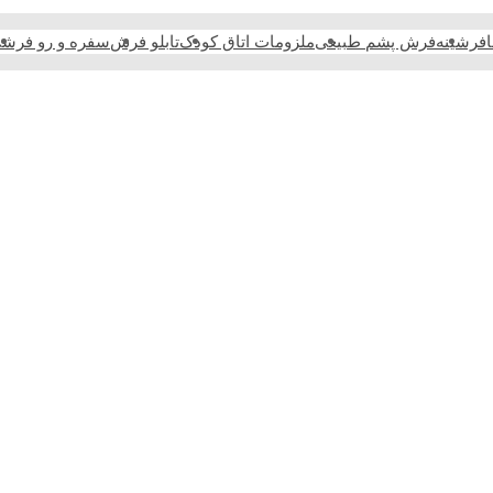
فرشینه
فرش پشم طبیعی
ملزومات اتاق کودک
تابلو فرش
سفره و رو فرش