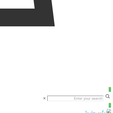
0
✕
0