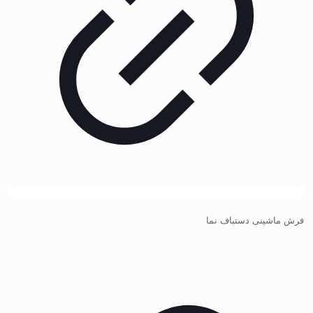
فرش ماشینی دستباف نما