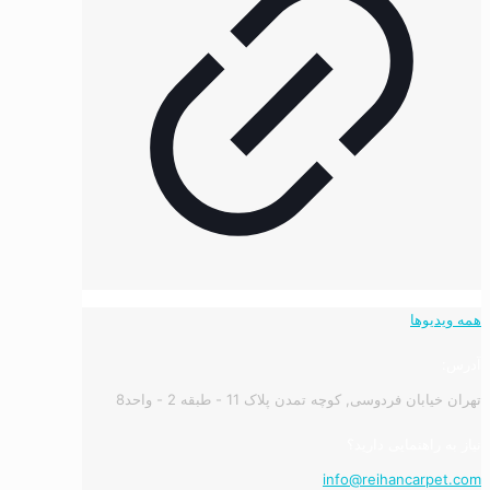
همه ویدیوها
آدرس:
تهران خیابان فردوسی, کوچه تمدن پلاک 11 - طبقه 2 - واحد8
نیاز به راهنمایی دارید؟
info@reihancarpet.com