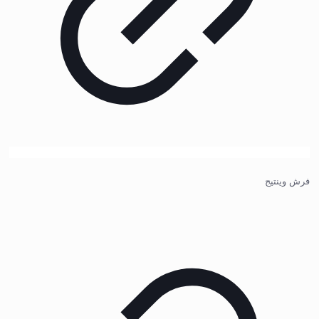
فرش وینتیج